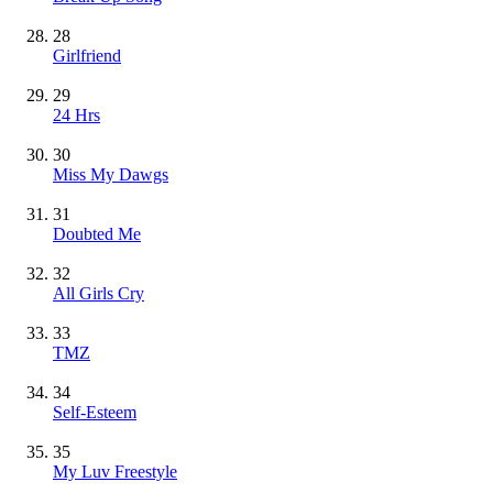
28
Girlfriend
29
24 Hrs
30
Miss My Dawgs
31
Doubted Me
32
All Girls Cry
33
TMZ
34
Self-Esteem
35
My Luv Freestyle