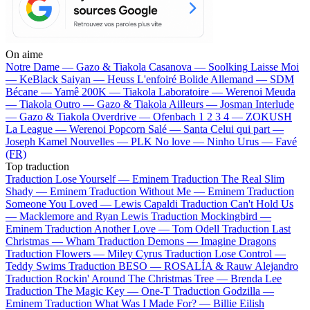
On aime
Notre Dame —
Gazo & Tiakola
Casanova —
Soolking
Laisse Moi
—
KeBlack
Saiyan —
Heuss L'enfoiré
Bolide Allemand —
SDM
Bécane —
Yamê
200K —
Tiakola
Laboratoire —
Werenoi
Meuda
—
Tiakola
Outro —
Gazo & Tiakola
Ailleurs —
Josman
Interlude
—
Gazo & Tiakola
Overdrive —
Ofenbach
1 2 3 4 —
ZOKUSH
La League —
Werenoi
Popcorn Salé —
Santa
Celui qui part —
Joseph Kamel
Nouvelles —
PLK
No love —
Ninho
Urus —
Favé
(FR)
Top traduction
Traduction Lose Yourself —
Eminem
Traduction The Real Slim
Shady —
Eminem
Traduction Without Me —
Eminem
Traduction
Someone You Loved —
Lewis Capaldi
Traduction Can't Hold Us
—
Macklemore and Ryan Lewis
Traduction Mockingbird —
Eminem
Traduction Another Love —
Tom Odell
Traduction Last
Christmas —
Wham
Traduction Demons —
Imagine Dragons
Traduction Flowers —
Miley Cyrus
Traduction Lose Control —
Teddy Swims
Traduction BESO —
ROSALÍA & Rauw Alejandro
Traduction Rockin' Around The Christmas Tree —
Brenda Lee
Traduction The Magic Key —
One-T
Traduction Godzilla —
Eminem
Traduction What Was I Made For? —
Billie Eilish