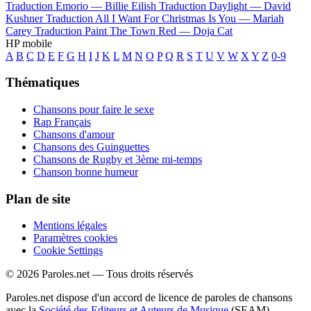
Traduction Emorio —
Billie Eilish
Traduction Daylight —
David
Kushner
Traduction All I Want For Christmas Is You —
Mariah
Carey
Traduction Paint The Town Red —
Doja Cat
HP mobile
A
B
C
D
E
F
G
H
I
J
K
L
M
N
O
P
Q
R
S
T
U
V
W
X
Y
Z
0-9
Thématiques
Chansons pour faire le sexe
Rap Français
Chansons d'amour
Chansons des Guinguettes
Chansons de Rugby et 3ème mi-temps
Chanson bonne humeur
Plan de site
Mentions légales
Paramètres cookies
Cookie Settings
© 2026 Paroles.net — Tous droits réservés
Paroles.net dispose d'un accord de licence de paroles de chansons
avec la
Société des Editeurs et Auteurs de Musique
(SEAM)