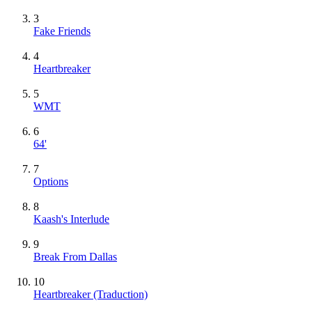
3
Fake Friends
4
Heartbreaker
5
WMT
6
64'
7
Options
8
Kaash's Interlude
9
Break From Dallas
10
Heartbreaker (Traduction)