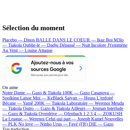
Sélection du moment
Placebo — Dinos
BALLE DANS LE COEUR — Ikaz Boi
M3lo
— Tiakola
Oublie-le — Dadju
Dépassé — Nuit Incolore
J't'emmène
Au Vent — Louise Attaque
On aime
Notre Dame —
Gazo & Tiakola
100K —
Gazo
Casanova —
Soolking
Laisse Moi —
KeBlack
Saiyan —
Heuss L'enfoiré
Bécane —
Yamê
200K —
Tiakola
Laboratoire —
Werenoi
Meuda
—
Tiakola
Outro —
Gazo & Tiakola
Ailleurs —
Josman
Interlude
—
Gazo & Tiakola
Overdrive —
Ofenbach
1 2 3 4 —
ZOKUSH
La League —
Werenoi
Celui qui part —
Joseph Kamel
Nouvelles
—
PLK
No love —
Ninho
Urus —
Favé (FR)
DIE —
Gazo
Top traduction