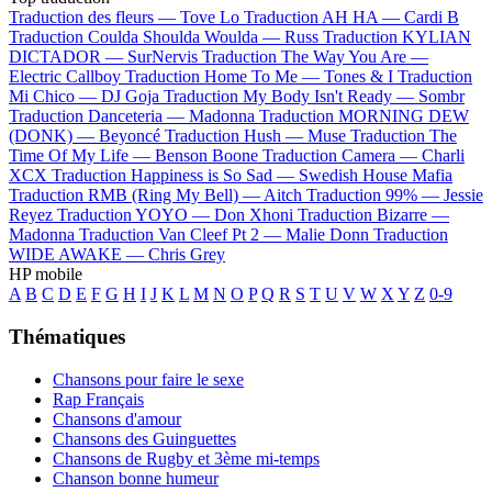
Traduction des fleurs —
Tove Lo
Traduction AH HA —
Cardi B
Traduction Coulda Shoulda Woulda —
Russ
Traduction KYLIAN
DICTADOR —
SurNervis
Traduction The Way You Are —
Electric Callboy
Traduction Home To Me —
Tones & I
Traduction
Mi Chico —
DJ Goja
Traduction My Body Isn't Ready —
Sombr
Traduction Danceteria —
Madonna
Traduction MORNING DEW
(DONK) —
Beyoncé
Traduction Hush —
Muse
Traduction The
Time Of My Life —
Benson Boone
Traduction Camera —
Charli
XCX
Traduction Happiness is So Sad —
Swedish House Mafia
Traduction RMB (Ring My Bell) —
Aitch
Traduction 99% —
Jessie
Reyez
Traduction YOYO —
Don Xhoni
Traduction Bizarre —
Madonna
Traduction Van Cleef Pt 2 —
Malie Donn
Traduction
WIDE AWAKE —
Chris Grey
HP mobile
A
B
C
D
E
F
G
H
I
J
K
L
M
N
O
P
Q
R
S
T
U
V
W
X
Y
Z
0-9
Thématiques
Chansons pour faire le sexe
Rap Français
Chansons d'amour
Chansons des Guinguettes
Chansons de Rugby et 3ème mi-temps
Chanson bonne humeur