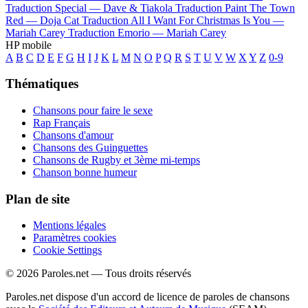
Traduction Special —
Dave & Tiakola
Traduction Paint The Town
Red —
Doja Cat
Traduction All I Want For Christmas Is You —
Mariah Carey
Traduction Emorio —
Mariah Carey
HP mobile
A
B
C
D
E
F
G
H
I
J
K
L
M
N
O
P
Q
R
S
T
U
V
W
X
Y
Z
0-9
Thématiques
Chansons pour faire le sexe
Rap Français
Chansons d'amour
Chansons des Guinguettes
Chansons de Rugby et 3ème mi-temps
Chanson bonne humeur
Plan de site
Mentions légales
Paramètres cookies
Cookie Settings
© 2026 Paroles.net — Tous droits réservés
Paroles.net dispose d'un accord de licence de paroles de chansons