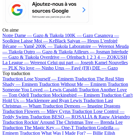
On aime
Notre Dame —
Gazo & Tiakola
100K —
Gazo
Casanova —
Soolking
Laisse Moi —
KeBlack
Saiyan —
Heuss L'enfoiré
Bécane —
Yamê
200K —
Tiakola
Laboratoire —
Werenoi
Meuda
—
Tiakola
Outro —
Gazo & Tiakola
Ailleurs —
Josman
Interlude
—
Gazo & Tiakola
Overdrive —
Ofenbach
1 2 3 4 —
ZOKUSH
La League —
Werenoi
Celui qui part —
Joseph Kamel
Nouvelles
—
PLK
No love —
Ninho
Urus —
Favé (FR)
DIE —
Gazo
Top traduction
Traduction Lose Yourself —
Eminem
Traduction The Real Slim
Shady —
Eminem
Traduction Without Me —
Eminem
Traduction
Someone You Loved —
Lewis Capaldi
Traduction Another Love
—
Tom Odell
Traduction Mockingbird —
Eminem
Traduction Can't
Hold Us —
Macklemore and Ryan Lewis
Traduction Last
Christmas —
Wham
Traduction Demons —
Imagine Dragons
Traduction Flowers —
Miley Cyrus
Traduction Lose Control —
Teddy Swims
Traduction BESO —
ROSALÍA & Rauw Alejandro
Traduction Rockin' Around The Christmas Tree —
Brenda Lee
Traduction The Magic Key —
One-T
Traduction Godzilla —
Eminem
Traduction What Was I Made For? —
Billie Eilish