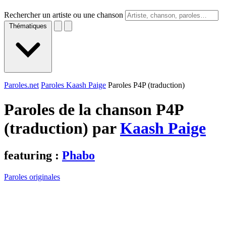
Rechercher un artiste ou une chanson
Thématiques
Paroles.net
Paroles Kaash Paige
Paroles P4P (traduction)
Paroles de la chanson P4P
(traduction) par
Kaash Paige
featuring :
Phabo
Paroles originales