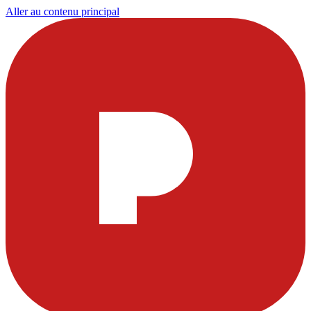
Aller au contenu principal