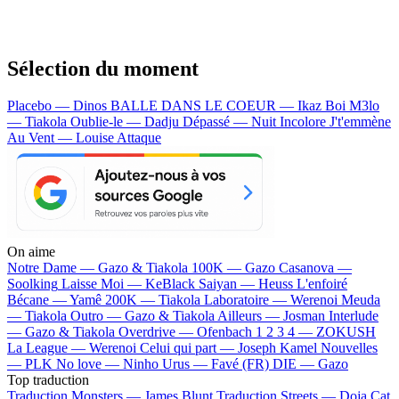
Sélection du moment
Placebo — Dinos
BALLE DANS LE COEUR — Ikaz Boi
M3lo
— Tiakola
Oublie-le — Dadju
Dépassé — Nuit Incolore
J't'emmène
Au Vent — Louise Attaque
On aime
Notre Dame —
Gazo & Tiakola
100K —
Gazo
Casanova —
Soolking
Laisse Moi —
KeBlack
Saiyan —
Heuss L'enfoiré
Bécane —
Yamê
200K —
Tiakola
Laboratoire —
Werenoi
Meuda
—
Tiakola
Outro —
Gazo & Tiakola
Ailleurs —
Josman
Interlude
—
Gazo & Tiakola
Overdrive —
Ofenbach
1 2 3 4 —
ZOKUSH
La League —
Werenoi
Celui qui part —
Joseph Kamel
Nouvelles
—
PLK
No love —
Ninho
Urus —
Favé (FR)
DIE —
Gazo
Top traduction
Traduction Monsters —
James Blunt
Traduction Streets —
Doja Cat