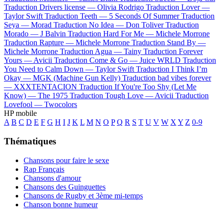
Traduction Drivers license —
Olivia Rodrigo
Traduction Lover —
Taylor Swift
Traduction Teeth —
5 Seconds Of Summer
Traduction
Seya —
Morad
Traduction No Idea —
Don Toliver
Traduction
Morado —
J Balvin
Traduction Hard For Me —
Michele Morrone
Traduction Rapture —
Michele Morrone
Traduction Stand By —
Michele Morrone
Traduction Agua —
Tainy
Traduction Forever
Yours —
Avicii
Traduction Come & Go —
Juice WRLD
Traduction
You Need to Calm Down —
Taylor Swift
Traduction I Think I’m
Okay —
MGK (Machine Gun Kelly)
Traduction bad vibes forever
—
XXXTENTACION
Traduction If You're Too Shy (Let Me
Know) —
The 1975
Traduction Tough Love —
Avicii
Traduction
Lovefool —
Twocolors
HP mobile
A
B
C
D
E
F
G
H
I
J
K
L
M
N
O
P
Q
R
S
T
U
V
W
X
Y
Z
0-9
Thématiques
Chansons pour faire le sexe
Rap Français
Chansons d'amour
Chansons des Guinguettes
Chansons de Rugby et 3ème mi-temps
Chanson bonne humeur