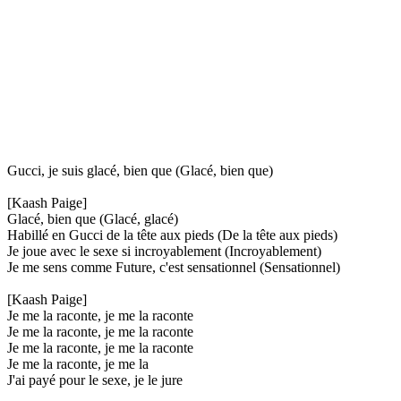
Gucci, je suis glacé, bien que (Glacé, bien que)
[Kaash Paige]
Glacé, bien que (Glacé, glacé)
Habillé en Gucci de la tête aux pieds (De la tête aux pieds)
Je joue avec le sexe si incroyablement (Incroyablement)
Je me sens comme Future, c'est sensationnel (Sensationnel)
[Kaash Paige]
Je me la raconte, je me la raconte
Je me la raconte, je me la raconte
Je me la raconte, je me la raconte
Je me la raconte, je me la
J'ai payé pour le sexe, je le jure