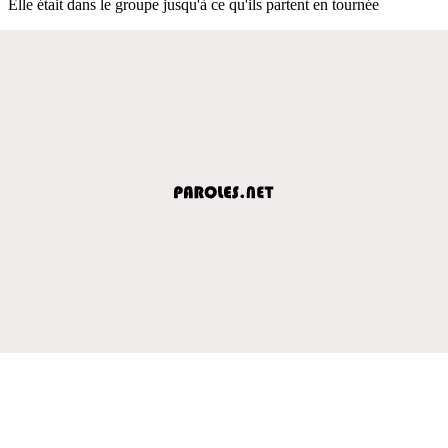
Elle était dans le groupe jusqu'à ce qu'ils partent en tournée