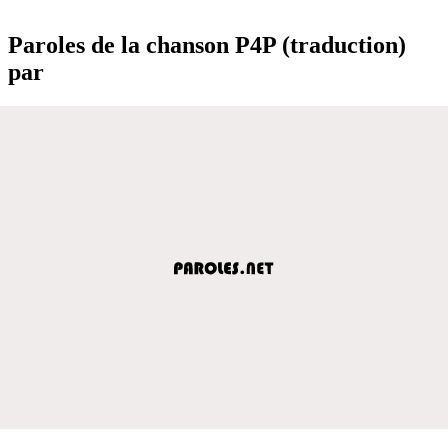
Paroles de la chanson P4P (traduction)
par