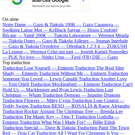
On aime
Notre Dame —
Gazo & Tiakola
100K —
Gazo
Casanova —
Soolking
Laisse Moi —
KeBlack
Saiyan —
Heuss L'enfoiré
Bécane —
Yamê
200K —
Tiakola
Laboratoire —
Werenoi
Meuda
—
Tiakola
Outro —
Gazo & Tiakola
Ailleurs —
Josman
Interlude
—
Gazo & Tiakola
Overdrive —
Ofenbach
1 2 3 4 —
ZOKUSH
La League —
Werenoi
Celui qui part —
Joseph Kamel
Nouvelles
—
PLK
No love —
Ninho
Urus —
Favé (FR)
DIE —
Gazo
Top traduction
Traduction Lose Yourself —
Eminem
Traduction The Real Slim
Shady —
Eminem
Traduction Without Me —
Eminem
Traduction
Someone You Loved —
Lewis Capaldi
Traduction Another Love
—
Tom Odell
Traduction Mockingbird —
Eminem
Traduction Can't
Hold Us —
Macklemore and Ryan Lewis
Traduction Last
Christmas —
Wham
Traduction Demons —
Imagine Dragons
Traduction Flowers —
Miley Cyrus
Traduction Lose Control —
Teddy Swims
Traduction BESO —
ROSALÍA & Rauw Alejandro
Traduction Rockin' Around The Christmas Tree —
Brenda Lee
Traduction The Magic Key —
One-T
Traduction Godzilla —
Eminem
Traduction What Was I Made For? —
Billie Eilish
Traduction Special —
Dave & Tiakola
Traduction Paint The Town
Red —
Doja Cat
Traduction All I Want For Christmas Is You —