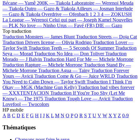
Bécane —
Yamê
200K —
Tiakola
Laboratoire —
Werenoi
Meuda
—
Tiakola
Outro —
Gazo & Tiakola
Ailleurs —
Josman
Interlude
—
Gazo & Tiakola
Overdrive —
Ofenbach
1 2 3 4 —
ZOKUSH
La League —
Werenoi
Celui qui part —
Joseph Kamel
Nouvelles
—
PLK
No love —
Ninho
Urus —
Favé (FR)
DIE —
Gazo
Top traduction
Traduction Monsters —
James Blunt
Traduction Streets —
Doja Cat
Traduction Drivers license —
Olivia Rodrigo
Traduction Lover —
Taylor Swift
Traduction Teeth —
5 Seconds Of Summer
Traduction
Seya —
Morad
Traduction No Idea —
Don Toliver
Traduction
Morado —
J Balvin
Traduction Hard For Me —
Michele Morrone
Traduction Rapture —
Michele Morrone
Traduction Stand By —
Michele Morrone
Traduction Agua —
Tainy
Traduction Forever
Yours —
Avicii
Traduction Come & Go —
Juice WRLD
Traduction
You Need to Calm Down —
Taylor Swift
Traduction I Think I’m
Okay —
MGK (Machine Gun Kelly)
Traduction bad vibes forever
—
XXXTENTACION
Traduction If You're Too Shy (Let Me
Know) —
The 1975
Traduction Tough Love —
Avicii
Traduction
Lovefool —
Twocolors
HP mobile
A
B
C
D
E
F
G
H
I
J
K
L
M
N
O
P
Q
R
S
T
U
V
W
X
Y
Z
0-9
Thématiques
Chansons pour faire le sexe