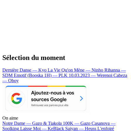
Sélection du moment
Dernière Danse — Kyo
La Vie Qu'on Mène — Ninho
Rihanna —
SDM
Emotif (Booska 1H) — PLK
10.03.2023 — Werenoi
Cabeza
— Oboy
On aime
Notre Dame —
Gazo & Tiakola
100K —
Gazo
Casanova —
Soolking
Laisse Moi —
KeBlack
Saiyan —
Heuss L'enfoiré