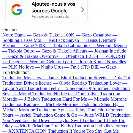
On aime
Notre Dame —
Gazo & Tiakola
100K —
Gazo
Casanova —
Soolking
Laisse Moi —
KeBlack
Saiyan —
Heuss L'enfoiré
Bécane —
Yamê
200K —
Tiakola
Laboratoire —
Werenoi
Meuda
—
Tiakola
Outro —
Gazo & Tiakola
Ailleurs —
Josman
Interlude
—
Gazo & Tiakola
Overdrive —
Ofenbach
1 2 3 4 —
ZOKUSH
La League —
Werenoi
Celui qui part —
Joseph Kamel
Nouvelles
—
PLK
No love —
Ninho
Urus —
Favé (FR)
DIE —
Gazo
Top traduction
Traduction Monsters —
James Blunt
Traduction Streets —
Doja Cat
Traduction Drivers license —
Olivia Rodrigo
Traduction Lover —
Taylor Swift
Traduction Teeth —
5 Seconds Of Summer
Traduction
Seya —
Morad
Traduction No Idea —
Don Toliver
Traduction
Morado —
J Balvin
Traduction Hard For Me —
Michele Morrone
Traduction Rapture —
Michele Morrone
Traduction Stand By —
Michele Morrone
Traduction Agua —
Tainy
Traduction Forever
Yours —
Avicii
Traduction Come & Go —
Juice WRLD
Traduction
You Need to Calm Down —
Taylor Swift
Traduction I Think I’m
Okay —
MGK (Machine Gun Kelly)
Traduction bad vibes forever
—
XXXTENTACION
Traduction If You're Too Shy (Let Me