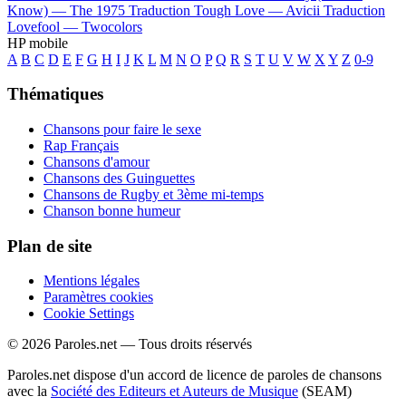
Know) —
The 1975
Traduction Tough Love —
Avicii
Traduction
Lovefool —
Twocolors
HP mobile
A
B
C
D
E
F
G
H
I
J
K
L
M
N
O
P
Q
R
S
T
U
V
W
X
Y
Z
0-9
Thématiques
Chansons pour faire le sexe
Rap Français
Chansons d'amour
Chansons des Guinguettes
Chansons de Rugby et 3ème mi-temps
Chanson bonne humeur
Plan de site
Mentions légales
Paramètres cookies
Cookie Settings
© 2026 Paroles.net — Tous droits réservés
Paroles.net dispose d'un accord de licence de paroles de chansons
avec la
Société des Editeurs et Auteurs de Musique
(SEAM)