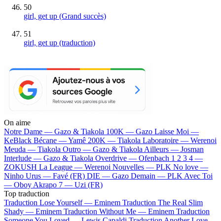
50
girl, get up
(Grand succès)
51
girl, get up (traduction)
On aime
Notre Dame —
Gazo & Tiakola
100K —
Gazo
Laisse Moi —
KeBlack
Bécane —
Yamê
200K —
Tiakola
Laboratoire —
Werenoi
Meuda —
Tiakola
Outro —
Gazo & Tiakola
Ailleurs —
Josman
Interlude —
Gazo & Tiakola
Overdrive —
Ofenbach
1 2 3 4 —
ZOKUSH
La League —
Werenoi
Nouvelles —
PLK
No love —
Ninho
Urus —
Favé (FR)
DIE —
Gazo
Demain —
PLK
Avec Toi
—
Oboy
Akrapo 7 —
Uzi (FR)
Top traduction
Traduction Lose Yourself —
Eminem
Traduction The Real Slim
Shady —
Eminem
Traduction Without Me —
Eminem
Traduction
Someone You Loved —
Lewis Capaldi
Traduction Another Love