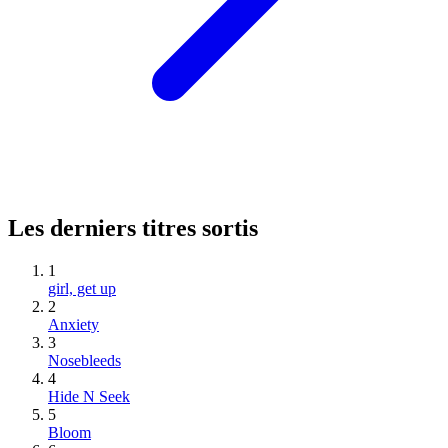
Les derniers titres sortis
1
girl, get up
2
Anxiety
3
Nosebleeds
4
Hide N Seek
5
Bloom