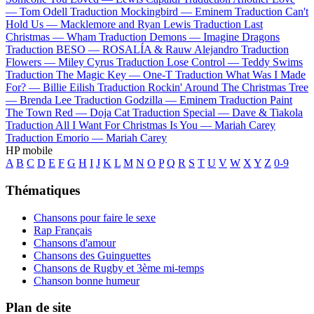
—
Tom Odell
Traduction Mockingbird —
Eminem
Traduction Can't
Hold Us —
Macklemore and Ryan Lewis
Traduction Last
Christmas —
Wham
Traduction Demons —
Imagine Dragons
Traduction BESO —
ROSALÍA & Rauw Alejandro
Traduction
Flowers —
Miley Cyrus
Traduction Lose Control —
Teddy Swims
Traduction The Magic Key —
One-T
Traduction What Was I Made
For? —
Billie Eilish
Traduction Rockin' Around The Christmas Tree
—
Brenda Lee
Traduction Godzilla —
Eminem
Traduction Paint
The Town Red —
Doja Cat
Traduction Special —
Dave & Tiakola
Traduction All I Want For Christmas Is You —
Mariah Carey
Traduction Emorio —
Mariah Carey
HP mobile
A
B
C
D
E
F
G
H
I
J
K
L
M
N
O
P
Q
R
S
T
U
V
W
X
Y
Z
0-9
Thématiques
Chansons pour faire le sexe
Rap Français
Chansons d'amour
Chansons des Guinguettes
Chansons de Rugby et 3ème mi-temps
Chanson bonne humeur
Plan de site