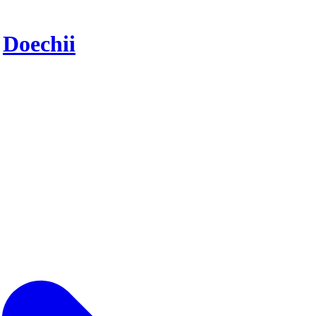
r
Doechii