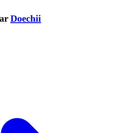
par
Doechii