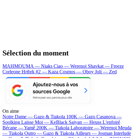
Sélection du moment
MAHMOUMA — Niaks
Ciao — Werenoi
Shavkat — Freeze
Corleone
Hrtbrk #2 — Kaza
Cosmos — Oboy
Joli — Zed
On aime
Notre Dame —
Gazo & Tiakola
100K —
Gazo
Casanova —
Soolking
Laisse Moi —
KeBlack
Saiyan —
Heuss L'enfoiré
Bécane —
Yamê
200K —
Tiakola
Laboratoire —
Werenoi
Meuda
—
Tiakola
Outro —
Gazo & Tiakola
Ailleurs —
Josman
Interlude