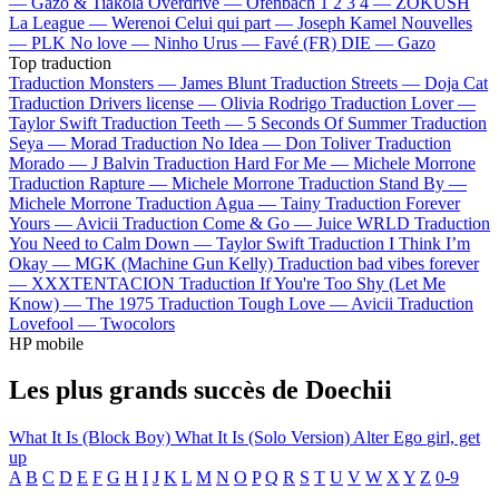
—
Gazo & Tiakola
Overdrive —
Ofenbach
1 2 3 4 —
ZOKUSH
La League —
Werenoi
Celui qui part —
Joseph Kamel
Nouvelles
—
PLK
No love —
Ninho
Urus —
Favé (FR)
DIE —
Gazo
Top traduction
Traduction Monsters —
James Blunt
Traduction Streets —
Doja Cat
Traduction Drivers license —
Olivia Rodrigo
Traduction Lover —
Taylor Swift
Traduction Teeth —
5 Seconds Of Summer
Traduction
Seya —
Morad
Traduction No Idea —
Don Toliver
Traduction
Morado —
J Balvin
Traduction Hard For Me —
Michele Morrone
Traduction Rapture —
Michele Morrone
Traduction Stand By —
Michele Morrone
Traduction Agua —
Tainy
Traduction Forever
Yours —
Avicii
Traduction Come & Go —
Juice WRLD
Traduction
You Need to Calm Down —
Taylor Swift
Traduction I Think I’m
Okay —
MGK (Machine Gun Kelly)
Traduction bad vibes forever
—
XXXTENTACION
Traduction If You're Too Shy (Let Me
Know) —
The 1975
Traduction Tough Love —
Avicii
Traduction
Lovefool —
Twocolors
HP mobile
Les plus grands succès de Doechii
What It Is (Block Boy)
What It Is (Solo Version)
Alter Ego
girl, get
up
A
B
C
D
E
F
G
H
I
J
K
L
M
N
O
P
Q
R
S
T
U
V
W
X
Y
Z
0-9