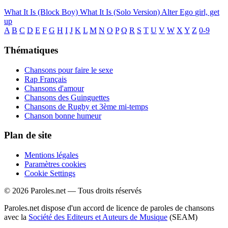
What It Is (Block Boy)
What It Is (Solo Version)
Alter Ego
girl, get
up
A
B
C
D
E
F
G
H
I
J
K
L
M
N
O
P
Q
R
S
T
U
V
W
X
Y
Z
0-9
Thématiques
Chansons pour faire le sexe
Rap Français
Chansons d'amour
Chansons des Guinguettes
Chansons de Rugby et 3ème mi-temps
Chanson bonne humeur
Plan de site
Mentions légales
Paramètres cookies
Cookie Settings
© 2026 Paroles.net — Tous droits réservés
Paroles.net dispose d'un accord de licence de paroles de chansons
avec la
Société des Editeurs et Auteurs de Musique
(SEAM)