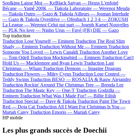
Soolking
Laisse Moi —
KeBlack
Saiyan —
Heuss L'enfoiré
Bécane —
Yamê
200K —
Tiakola
Laboratoire —
Werenoi
Meuda
—
Tiakola
Outro —
Gazo & Tiakola
Ailleurs —
Josman
Interlude
—
Gazo & Tiakola
Overdrive —
Ofenbach
1 2 3 4 —
ZOKUSH
La League —
Werenoi
Celui qui part —
Joseph Kamel
Nouvelles
—
PLK
No love —
Ninho
Urus —
Favé (FR)
DIE —
Gazo
Top traduction
Traduction Lose Yourself —
Eminem
Traduction The Real Slim
Shady —
Eminem
Traduction Without Me —
Eminem
Traduction
Someone You Loved —
Lewis Capaldi
Traduction Another Love
—
Tom Odell
Traduction Mockingbird —
Eminem
Traduction Can't
Hold Us —
Macklemore and Ryan Lewis
Traduction Last
Christmas —
Wham
Traduction Demons —
Imagine Dragons
Traduction Flowers —
Miley Cyrus
Traduction Lose Control —
Teddy Swims
Traduction BESO —
ROSALÍA & Rauw Alejandro
Traduction Rockin' Around The Christmas Tree —
Brenda Lee
Traduction The Magic Key —
One-T
Traduction Godzilla —
Eminem
Traduction What Was I Made For? —
Billie Eilish
Traduction Special —
Dave & Tiakola
Traduction Paint The Town
Red —
Doja Cat
Traduction All I Want For Christmas Is You —
Mariah Carey
Traduction Emorio —
Mariah Carey
HP mobile
Les plus grands succès de Doechii