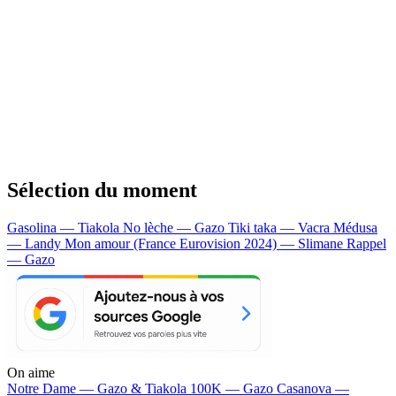
Sélection du moment
Gasolina — Tiakola
No lèche — Gazo
Tiki taka — Vacra
Médusa
— Landy
Mon amour (France Eurovision 2024) — Slimane
Rappel
— Gazo
On aime
Notre Dame —
Gazo & Tiakola
100K —
Gazo
Casanova —