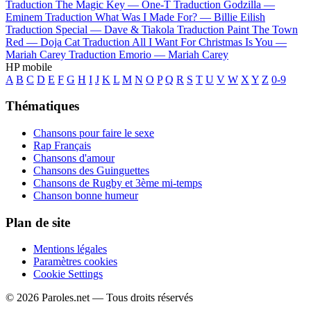
Traduction The Magic Key —
One-T
Traduction Godzilla —
Eminem
Traduction What Was I Made For? —
Billie Eilish
Traduction Special —
Dave & Tiakola
Traduction Paint The Town
Red —
Doja Cat
Traduction All I Want For Christmas Is You —
Mariah Carey
Traduction Emorio —
Mariah Carey
HP mobile
A
B
C
D
E
F
G
H
I
J
K
L
M
N
O
P
Q
R
S
T
U
V
W
X
Y
Z
0-9
Thématiques
Chansons pour faire le sexe
Rap Français
Chansons d'amour
Chansons des Guinguettes
Chansons de Rugby et 3ème mi-temps
Chanson bonne humeur
Plan de site
Mentions légales
Paramètres cookies
Cookie Settings
© 2026 Paroles.net — Tous droits réservés