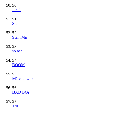
50
11:11
51
Sie
52
Steht Mir
53
so bad
54
BOOM
55
Märchenwald
56
BAD BOi
57
Tru