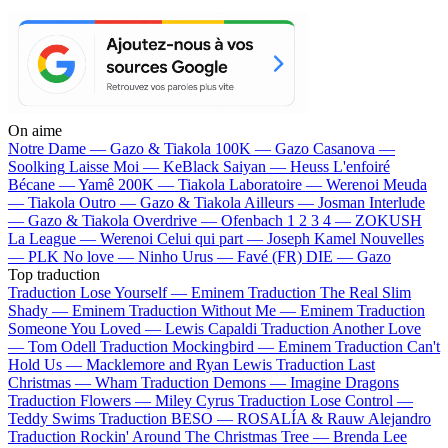
On aime
Notre Dame —
Gazo & Tiakola
100K —
Gazo
Casanova —
Soolking
Laisse Moi —
KeBlack
Saiyan —
Heuss L'enfoiré
Bécane —
Yamê
200K —
Tiakola
Laboratoire —
Werenoi
Meuda
—
Tiakola
Outro —
Gazo & Tiakola
Ailleurs —
Josman
Interlude
—
Gazo & Tiakola
Overdrive —
Ofenbach
1 2 3 4 —
ZOKUSH
La League —
Werenoi
Celui qui part —
Joseph Kamel
Nouvelles
—
PLK
No love —
Ninho
Urus —
Favé (FR)
DIE —
Gazo
Top traduction
Traduction Lose Yourself —
Eminem
Traduction The Real Slim
Shady —
Eminem
Traduction Without Me —
Eminem
Traduction
Someone You Loved —
Lewis Capaldi
Traduction Another Love
—
Tom Odell
Traduction Mockingbird —
Eminem
Traduction Can't
Hold Us —
Macklemore and Ryan Lewis
Traduction Last
Christmas —
Wham
Traduction Demons —
Imagine Dragons
Traduction Flowers —
Miley Cyrus
Traduction Lose Control —
Teddy Swims
Traduction BESO —
ROSALÍA & Rauw Alejandro
Traduction Rockin' Around The Christmas Tree —
Brenda Lee