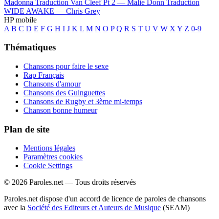
Madonna
Traduction Van Cleef Pt 2 —
Malie Donn
Traduction
WIDE AWAKE —
Chris Grey
HP mobile
A
B
C
D
E
F
G
H
I
J
K
L
M
N
O
P
Q
R
S
T
U
V
W
X
Y
Z
0-9
Thématiques
Chansons pour faire le sexe
Rap Français
Chansons d'amour
Chansons des Guinguettes
Chansons de Rugby et 3ème mi-temps
Chanson bonne humeur
Plan de site
Mentions légales
Paramètres cookies
Cookie Settings
© 2026 Paroles.net — Tous droits réservés
Paroles.net dispose d'un accord de licence de paroles de chansons
avec la
Société des Editeurs et Auteurs de Musique
(SEAM)