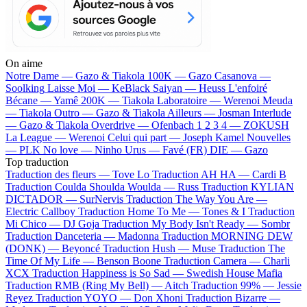
On aime
Notre Dame —
Gazo & Tiakola
100K —
Gazo
Casanova —
Soolking
Laisse Moi —
KeBlack
Saiyan —
Heuss L'enfoiré
Bécane —
Yamê
200K —
Tiakola
Laboratoire —
Werenoi
Meuda
—
Tiakola
Outro —
Gazo & Tiakola
Ailleurs —
Josman
Interlude
—
Gazo & Tiakola
Overdrive —
Ofenbach
1 2 3 4 —
ZOKUSH
La League —
Werenoi
Celui qui part —
Joseph Kamel
Nouvelles
—
PLK
No love —
Ninho
Urus —
Favé (FR)
DIE —
Gazo
Top traduction
Traduction des fleurs —
Tove Lo
Traduction AH HA —
Cardi B
Traduction Coulda Shoulda Woulda —
Russ
Traduction KYLIAN
DICTADOR —
SurNervis
Traduction The Way You Are —
Electric Callboy
Traduction Home To Me —
Tones & I
Traduction
Mi Chico —
DJ Goja
Traduction My Body Isn't Ready —
Sombr
Traduction Danceteria —
Madonna
Traduction MORNING DEW
(DONK) —
Beyoncé
Traduction Hush —
Muse
Traduction The
Time Of My Life —
Benson Boone
Traduction Camera —
Charli
XCX
Traduction Happiness is So Sad —
Swedish House Mafia
Traduction RMB (Ring My Bell) —
Aitch
Traduction 99% —
Jessie
Reyez
Traduction YOYO —
Don Xhoni
Traduction Bizarre —