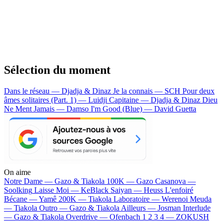
Sélection du moment
Dans le réseau — Djadja & Dinaz
Je la connais — SCH
Pour deux
âmes solitaires (Part. 1) — Luidji
Capitaine — Djadja & Dinaz
Dieu
Ne Ment Jamais — Damso
I'm Good (Blue) — David Guetta
On aime
Notre Dame —
Gazo & Tiakola
100K —
Gazo
Casanova —
Soolking
Laisse Moi —
KeBlack
Saiyan —
Heuss L'enfoiré
Bécane —
Yamê
200K —
Tiakola
Laboratoire —
Werenoi
Meuda
—
Tiakola
Outro —
Gazo & Tiakola
Ailleurs —
Josman
Interlude
—
Gazo & Tiakola
Overdrive —
Ofenbach
1 2 3 4 —
ZOKUSH