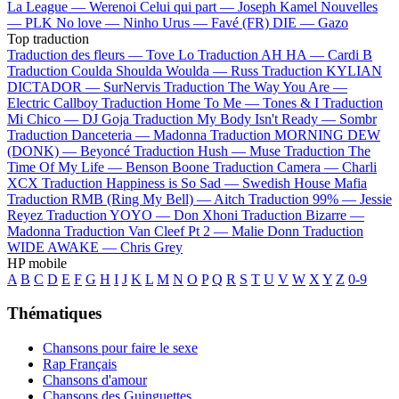
La League —
Werenoi
Celui qui part —
Joseph Kamel
Nouvelles
—
PLK
No love —
Ninho
Urus —
Favé (FR)
DIE —
Gazo
Top traduction
Traduction des fleurs —
Tove Lo
Traduction AH HA —
Cardi B
Traduction Coulda Shoulda Woulda —
Russ
Traduction KYLIAN
DICTADOR —
SurNervis
Traduction The Way You Are —
Electric Callboy
Traduction Home To Me —
Tones & I
Traduction
Mi Chico —
DJ Goja
Traduction My Body Isn't Ready —
Sombr
Traduction Danceteria —
Madonna
Traduction MORNING DEW
(DONK) —
Beyoncé
Traduction Hush —
Muse
Traduction The
Time Of My Life —
Benson Boone
Traduction Camera —
Charli
XCX
Traduction Happiness is So Sad —
Swedish House Mafia
Traduction RMB (Ring My Bell) —
Aitch
Traduction 99% —
Jessie
Reyez
Traduction YOYO —
Don Xhoni
Traduction Bizarre —
Madonna
Traduction Van Cleef Pt 2 —
Malie Donn
Traduction
WIDE AWAKE —
Chris Grey
HP mobile
A
B
C
D
E
F
G
H
I
J
K
L
M
N
O
P
Q
R
S
T
U
V
W
X
Y
Z
0-9
Thématiques
Chansons pour faire le sexe
Rap Français
Chansons d'amour
Chansons des Guinguettes