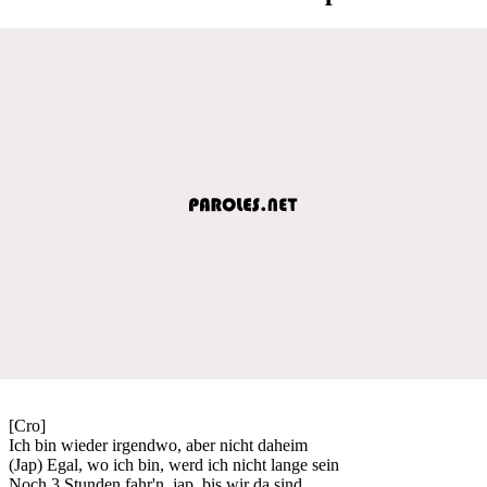
[Cro]
Ich bin wieder irgendwo, aber nicht daheim
(Jap) Egal, wo ich bin, werd ich nicht lange sein
Noch 3 Stunden fahr'n, jap, bis wir da sind