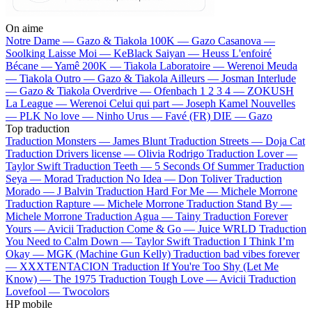
On aime
Notre Dame —
Gazo & Tiakola
100K —
Gazo
Casanova —
Soolking
Laisse Moi —
KeBlack
Saiyan —
Heuss L'enfoiré
Bécane —
Yamê
200K —
Tiakola
Laboratoire —
Werenoi
Meuda
—
Tiakola
Outro —
Gazo & Tiakola
Ailleurs —
Josman
Interlude
—
Gazo & Tiakola
Overdrive —
Ofenbach
1 2 3 4 —
ZOKUSH
La League —
Werenoi
Celui qui part —
Joseph Kamel
Nouvelles
—
PLK
No love —
Ninho
Urus —
Favé (FR)
DIE —
Gazo
Top traduction
Traduction Monsters —
James Blunt
Traduction Streets —
Doja Cat
Traduction Drivers license —
Olivia Rodrigo
Traduction Lover —
Taylor Swift
Traduction Teeth —
5 Seconds Of Summer
Traduction
Seya —
Morad
Traduction No Idea —
Don Toliver
Traduction
Morado —
J Balvin
Traduction Hard For Me —
Michele Morrone
Traduction Rapture —
Michele Morrone
Traduction Stand By —
Michele Morrone
Traduction Agua —
Tainy
Traduction Forever
Yours —
Avicii
Traduction Come & Go —
Juice WRLD
Traduction
You Need to Calm Down —
Taylor Swift
Traduction I Think I’m
Okay —
MGK (Machine Gun Kelly)
Traduction bad vibes forever
—
XXXTENTACION
Traduction If You're Too Shy (Let Me
Know) —
The 1975
Traduction Tough Love —
Avicii
Traduction
Lovefool —
Twocolors
HP mobile