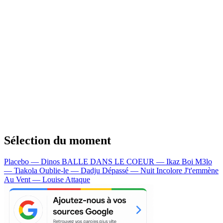
Sélection du moment
Placebo — Dinos
BALLE DANS LE COEUR — Ikaz Boi
M3lo
— Tiakola
Oublie-le — Dadju
Dépassé — Nuit Incolore
J't'emmène
Au Vent — Louise Attaque