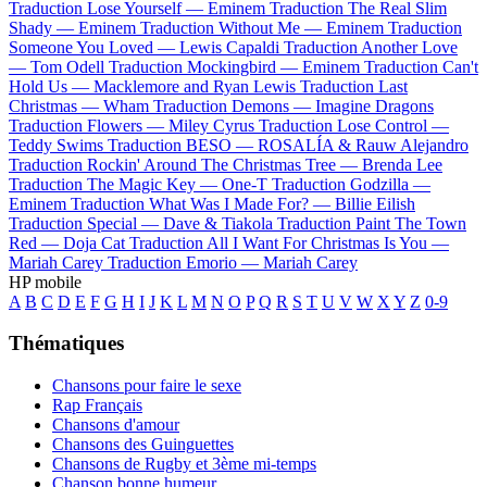
Traduction Lose Yourself —
Eminem
Traduction The Real Slim
Shady —
Eminem
Traduction Without Me —
Eminem
Traduction
Someone You Loved —
Lewis Capaldi
Traduction Another Love
—
Tom Odell
Traduction Mockingbird —
Eminem
Traduction Can't
Hold Us —
Macklemore and Ryan Lewis
Traduction Last
Christmas —
Wham
Traduction Demons —
Imagine Dragons
Traduction Flowers —
Miley Cyrus
Traduction Lose Control —
Teddy Swims
Traduction BESO —
ROSALÍA & Rauw Alejandro
Traduction Rockin' Around The Christmas Tree —
Brenda Lee
Traduction The Magic Key —
One-T
Traduction Godzilla —
Eminem
Traduction What Was I Made For? —
Billie Eilish
Traduction Special —
Dave & Tiakola
Traduction Paint The Town
Red —
Doja Cat
Traduction All I Want For Christmas Is You —
Mariah Carey
Traduction Emorio —
Mariah Carey
HP mobile
A
B
C
D
E
F
G
H
I
J
K
L
M
N
O
P
Q
R
S
T
U
V
W
X
Y
Z
0-9
Thématiques
Chansons pour faire le sexe
Rap Français
Chansons d'amour
Chansons des Guinguettes
Chansons de Rugby et 3ème mi-temps
Chanson bonne humeur