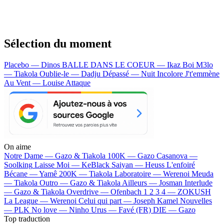
Sélection du moment
Placebo — Dinos
BALLE DANS LE COEUR — Ikaz Boi
M3lo
— Tiakola
Oublie-le — Dadju
Dépassé — Nuit Incolore
J't'emmène
Au Vent — Louise Attaque
On aime
Notre Dame —
Gazo & Tiakola
100K —
Gazo
Casanova —
Soolking
Laisse Moi —
KeBlack
Saiyan —
Heuss L'enfoiré
Bécane —
Yamê
200K —
Tiakola
Laboratoire —
Werenoi
Meuda
—
Tiakola
Outro —
Gazo & Tiakola
Ailleurs —
Josman
Interlude
—
Gazo & Tiakola
Overdrive —
Ofenbach
1 2 3 4 —
ZOKUSH
La League —
Werenoi
Celui qui part —
Joseph Kamel
Nouvelles
—
PLK
No love —
Ninho
Urus —
Favé (FR)
DIE —
Gazo
Top traduction