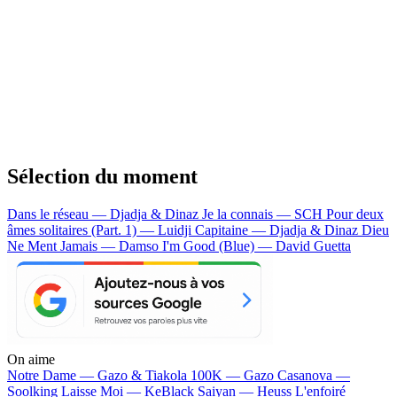
Sélection du moment
Dans le réseau — Djadja & Dinaz
Je la connais — SCH
Pour deux
âmes solitaires (Part. 1) — Luidji
Capitaine — Djadja & Dinaz
Dieu
Ne Ment Jamais — Damso
I'm Good (Blue) — David Guetta
On aime
Notre Dame —
Gazo & Tiakola
100K —
Gazo
Casanova —
Soolking
Laisse Moi —
KeBlack
Saiyan —
Heuss L'enfoiré