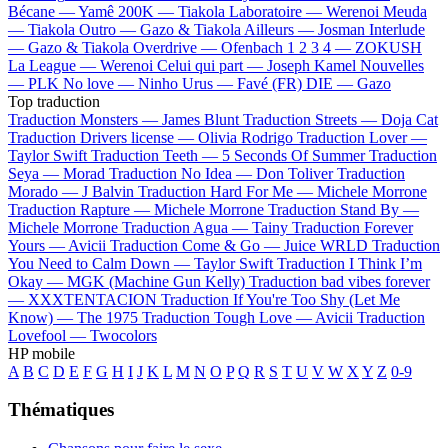
Bécane —
Yamê
200K —
Tiakola
Laboratoire —
Werenoi
Meuda
—
Tiakola
Outro —
Gazo & Tiakola
Ailleurs —
Josman
Interlude
—
Gazo & Tiakola
Overdrive —
Ofenbach
1 2 3 4 —
ZOKUSH
La League —
Werenoi
Celui qui part —
Joseph Kamel
Nouvelles
—
PLK
No love —
Ninho
Urus —
Favé (FR)
DIE —
Gazo
Top traduction
Traduction Monsters —
James Blunt
Traduction Streets —
Doja Cat
Traduction Drivers license —
Olivia Rodrigo
Traduction Lover —
Taylor Swift
Traduction Teeth —
5 Seconds Of Summer
Traduction
Seya —
Morad
Traduction No Idea —
Don Toliver
Traduction
Morado —
J Balvin
Traduction Hard For Me —
Michele Morrone
Traduction Rapture —
Michele Morrone
Traduction Stand By —
Michele Morrone
Traduction Agua —
Tainy
Traduction Forever
Yours —
Avicii
Traduction Come & Go —
Juice WRLD
Traduction
You Need to Calm Down —
Taylor Swift
Traduction I Think I’m
Okay —
MGK (Machine Gun Kelly)
Traduction bad vibes forever
—
XXXTENTACION
Traduction If You're Too Shy (Let Me
Know) —
The 1975
Traduction Tough Love —
Avicii
Traduction
Lovefool —
Twocolors
HP mobile
A
B
C
D
E
F
G
H
I
J
K
L
M
N
O
P
Q
R
S
T
U
V
W
X
Y
Z
0-9
Thématiques