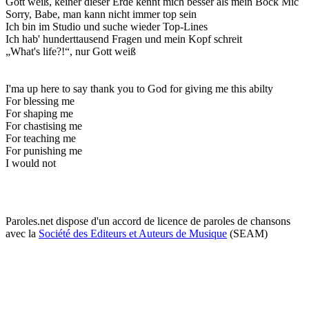
Gott weiß, keiner dieser Erde kennt mich besser als mein Bock Mic
Sorry, Babe, man kann nicht immer top sein
Ich bin im Studio und suche wieder Top-Lines
Ich hab' hunderttausend Fragen und mein Kopf schreit
„What's life?!“, nur Gott weiß
I'ma up here to say thank you to God for giving me this abilty
For blessing me
For shaping me
For chastising me
For teaching me
For punishing me
I would not
Paroles.net dispose d'un accord de licence de paroles de chansons
avec la
Société des Editeurs et Auteurs de Musique
(SEAM)