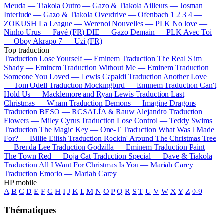
Meuda —
Tiakola
Outro —
Gazo & Tiakola
Ailleurs —
Josman
Interlude —
Gazo & Tiakola
Overdrive —
Ofenbach
1 2 3 4 —
ZOKUSH
La League —
Werenoi
Nouvelles —
PLK
No love —
Ninho
Urus —
Favé (FR)
DIE —
Gazo
Demain —
PLK
Avec Toi
—
Oboy
Akrapo 7 —
Uzi (FR)
Top traduction
Traduction Lose Yourself —
Eminem
Traduction The Real Slim
Shady —
Eminem
Traduction Without Me —
Eminem
Traduction
Someone You Loved —
Lewis Capaldi
Traduction Another Love
—
Tom Odell
Traduction Mockingbird —
Eminem
Traduction Can't
Hold Us —
Macklemore and Ryan Lewis
Traduction Last
Christmas —
Wham
Traduction Demons —
Imagine Dragons
Traduction BESO —
ROSALÍA & Rauw Alejandro
Traduction
Flowers —
Miley Cyrus
Traduction Lose Control —
Teddy Swims
Traduction The Magic Key —
One-T
Traduction What Was I Made
For? —
Billie Eilish
Traduction Rockin' Around The Christmas Tree
—
Brenda Lee
Traduction Godzilla —
Eminem
Traduction Paint
The Town Red —
Doja Cat
Traduction Special —
Dave & Tiakola
Traduction All I Want For Christmas Is You —
Mariah Carey
Traduction Emorio —
Mariah Carey
HP mobile
A
B
C
D
E
F
G
H
I
J
K
L
M
N
O
P
Q
R
S
T
U
V
W
X
Y
Z
0-9
Thématiques