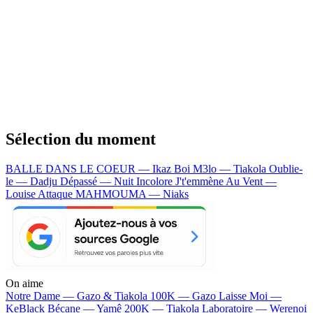
Sélection du moment
BALLE DANS LE COEUR — Ikaz Boi
M3lo — Tiakola
Oublie-
le — Dadju
Dépassé — Nuit Incolore
J't'emmène Au Vent —
Louise Attaque
MAHMOUMA — Niaks
On aime
Notre Dame —
Gazo & Tiakola
100K —
Gazo
Laisse Moi —
KeBlack
Bécane —
Yamê
200K —
Tiakola
Laboratoire —
Werenoi