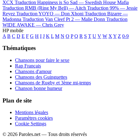
XCX
Traduction Happiness is So Sad —
Swedish House Mafia
Traduction RMB (Ring My Bell) —
Aitch
Traduction 99% —
Jessie
Reyez
Traduction YOYO —
Don Xhoni
Traduction Bizarre —
Madonna
Traduction Van Cleef Pt 2 —
Malie Donn
Traduction
WIDE AWAKE —
Chris Grey
HP mobile
A
B
C
D
E
F
G
H
I
J
K
L
M
N
O
P
Q
R
S
T
U
V
W
X
Y
Z
0-9
Thématiques
Chansons pour faire le sexe
Rap Français
Chansons d'amour
Chansons des Guinguettes
Chansons de Rugby et 3ème mi-temps
Chanson bonne humeur
Plan de site
Mentions légales
Paramètres cookies
Cookie Settings
© 2026 Paroles.net — Tous droits réservés