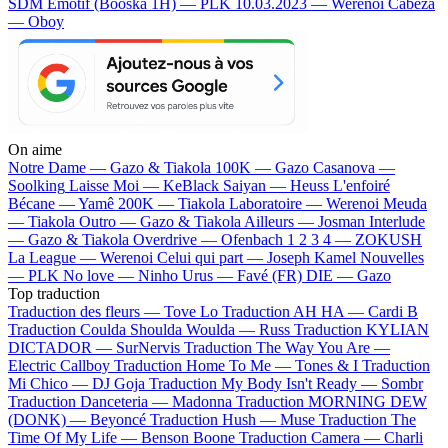
SDM
Emotif (Booska 1H) — PLK
10.03.2023 — Werenoi
Cabeza
— Oboy
On aime
Notre Dame —
Gazo & Tiakola
100K —
Gazo
Casanova —
Soolking
Laisse Moi —
KeBlack
Saiyan —
Heuss L'enfoiré
Bécane —
Yamê
200K —
Tiakola
Laboratoire —
Werenoi
Meuda
—
Tiakola
Outro —
Gazo & Tiakola
Ailleurs —
Josman
Interlude
—
Gazo & Tiakola
Overdrive —
Ofenbach
1 2 3 4 —
ZOKUSH
La League —
Werenoi
Celui qui part —
Joseph Kamel
Nouvelles
—
PLK
No love —
Ninho
Urus —
Favé (FR)
DIE —
Gazo
Top traduction
Traduction des fleurs —
Tove Lo
Traduction AH HA —
Cardi B
Traduction Coulda Shoulda Woulda —
Russ
Traduction KYLIAN
DICTADOR —
SurNervis
Traduction The Way You Are —
Electric Callboy
Traduction Home To Me —
Tones & I
Traduction
Mi Chico —
DJ Goja
Traduction My Body Isn't Ready —
Sombr
Traduction Danceteria —
Madonna
Traduction MORNING DEW
(DONK) —
Beyoncé
Traduction Hush —
Muse
Traduction The
Time Of My Life —
Benson Boone
Traduction Camera —
Charli