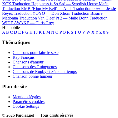
XCX
Traduction Happiness is So Sad —
Swedish House Mafia
Traduction RMB (Ring My Bell) —
Aitch
Traduction 99% —
Jessie
Reyez
Traduction YOYO —
Don Xhoni
Traduction Bizarre —
Madonna
Traduction Van Cleef Pt 2 —
Malie Donn
Traduction
WIDE AWAKE —
Chris Grey
HP mobile
A
B
C
D
E
F
G
H
I
J
K
L
M
N
O
P
Q
R
S
T
U
V
W
X
Y
Z
0-9
Thématiques
Chansons pour faire le sexe
Rap Français
Chansons d'amour
Chansons des Guinguettes
Chansons de Rugby et 3ème mi-temps
Chanson bonne humeur
Plan de site
Mentions légales
Paramètres cookies
Cookie Settings
© 2026 Paroles.net — Tous droits réservés