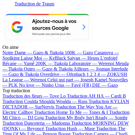
Traduction de Traum
On aime
Notre Dame —
Gazo & Tiakola
100K —
Gazo
Casanova —
Soolking
Laisse Moi —
KeBlack
Saiyan —
Heuss L'enfoiré
Bécane —
Yamê
200K —
Tiakola
Laboratoire —
Werenoi
Meuda
—
Tiakola
Outro —
Gazo & Tiakola
Ailleurs —
Josman
Interlude
—
Gazo & Tiakola
Overdrive —
Ofenbach
1 2 3 4 —
ZOKUSH
La League —
Werenoi
Celui qui part —
Joseph Kamel
Nouvelles
—
PLK
No love —
Ninho
Urus —
Favé (FR)
DIE —
Gazo
Top traduction
Traduction des fleurs —
Tove Lo
Traduction AH HA —
Cardi B
Traduction Coulda Shoulda Woulda —
Russ
Traduction KYLIAN
DICTADOR —
SurNervis
Traduction The Way You Are —
Electric Callboy
Traduction Home To Me —
Tones & I
Traduction
Mi Chico —
DJ Goja
Traduction My Body Isn't Ready —
Sombr
Traduction Danceteria —
Madonna
Traduction MORNING DEW
(DONK) —
Beyoncé
Traduction Hush —
Muse
Traduction The
Time Of My Life —
Benson Boone
Traduction Camera —
Charli