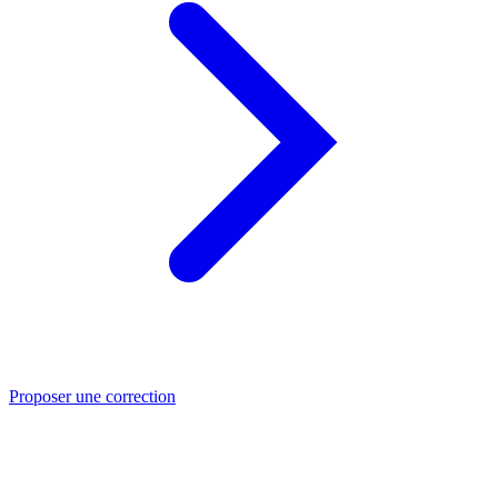
Proposer une correction