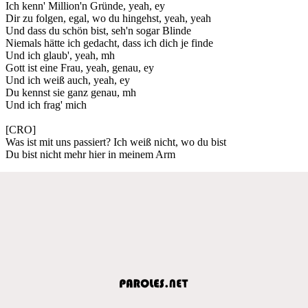
Ich kenn' Million'n Gründe, yeah, ey
Dir zu folgen, egal, wo du hingehst, yeah, yeah
Und dass du schön bist, seh'n sogar Blinde
Niemals hätte ich gedacht, dass ich dich je finde
Und ich glaub', yeah, mh
Gott ist eine Frau, yeah, genau, ey
Und ich weiß auch, yeah, ey
Du kennst sie ganz genau, mh
Und ich frag' mich
[CRO]
Was ist mit uns passiert? Ich weiß nicht, wo du bist
Du bist nicht mehr hier in meinem Arm