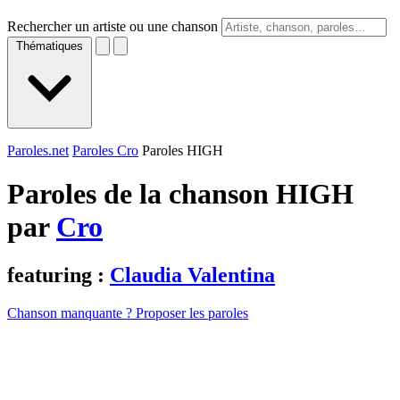
Rechercher un artiste ou une chanson
Thématiques
Paroles.net
Paroles Cro
Paroles HIGH
Paroles de la chanson HIGH
par
Cro
featuring :
Claudia Valentina
Chanson manquante ? Proposer les paroles