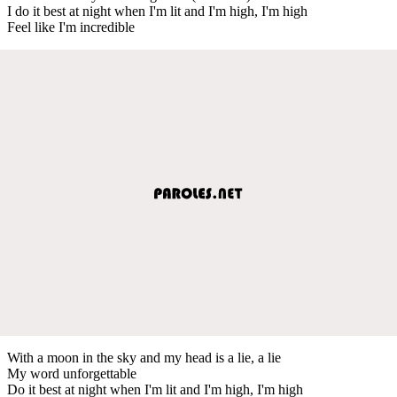
I do it best at night when I'm lit and I'm high, I'm high
Feel like I'm incredible
With a moon in the sky and my head is a lie, a lie
My word unforgettable
Do it best at night when I'm lit and I'm high, I'm high