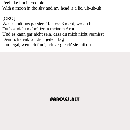
Feel like I'm incredible
With a moon in the sky and my head is a lie, uh-uh-uh
[CRO]
Was ist mit uns passiert? Ich weiß nicht, wo du bist
Du bist nicht mehr hier in meinem Arm
Und es kann gar nicht sein, dass du mich nicht vermisst
Denn ich denk' an dich jeden Tag
Und egal, wen ich find', ich vergleich' sie mit dir