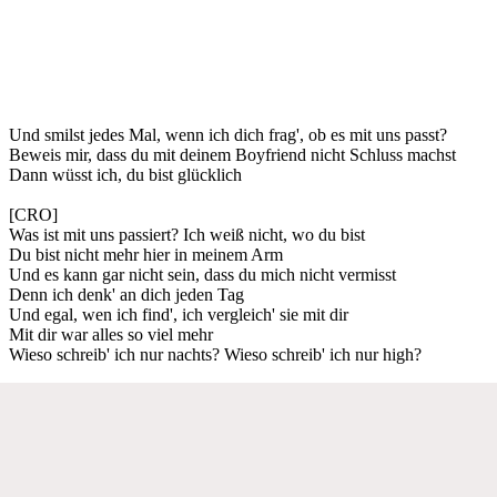
Und smilst jedes Mal, wenn ich dich frag', ob es mit uns passt?
Beweis mir, dass du mit deinem Boyfriend nicht Schluss machst
Dann wüsst ich, du bist glücklich
[CRO]
Was ist mit uns passiert? Ich weiß nicht, wo du bist
Du bist nicht mehr hier in meinem Arm
Und es kann gar nicht sein, dass du mich nicht vermisst
Denn ich denk' an dich jeden Tag
Und egal, wen ich find', ich vergleich' sie mit dir
Mit dir war alles so viel mehr
Wieso schreib' ich nur nachts? Wieso schreib' ich nur high?