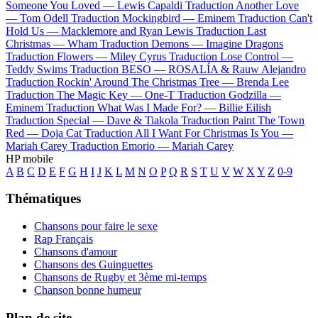
Someone You Loved —
Lewis Capaldi
Traduction Another Love
—
Tom Odell
Traduction Mockingbird —
Eminem
Traduction Can't
Hold Us —
Macklemore and Ryan Lewis
Traduction Last
Christmas —
Wham
Traduction Demons —
Imagine Dragons
Traduction Flowers —
Miley Cyrus
Traduction Lose Control —
Teddy Swims
Traduction BESO —
ROSALÍA & Rauw Alejandro
Traduction Rockin' Around The Christmas Tree —
Brenda Lee
Traduction The Magic Key —
One-T
Traduction Godzilla —
Eminem
Traduction What Was I Made For? —
Billie Eilish
Traduction Special —
Dave & Tiakola
Traduction Paint The Town
Red —
Doja Cat
Traduction All I Want For Christmas Is You —
Mariah Carey
Traduction Emorio —
Mariah Carey
HP mobile
A
B
C
D
E
F
G
H
I
J
K
L
M
N
O
P
Q
R
S
T
U
V
W
X
Y
Z
0-9
Thématiques
Chansons pour faire le sexe
Rap Français
Chansons d'amour
Chansons des Guinguettes
Chansons de Rugby et 3ème mi-temps
Chanson bonne humeur
Plan de site