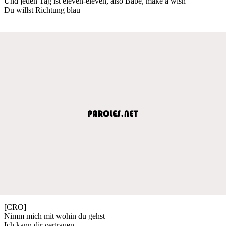
Und jeden Tag ist eleven-eleven, also Babe, make a wish
Du willst Richtung blau
[CRO]
Nimm mich mit wohin du gehst
Ich kann dir vertrauen