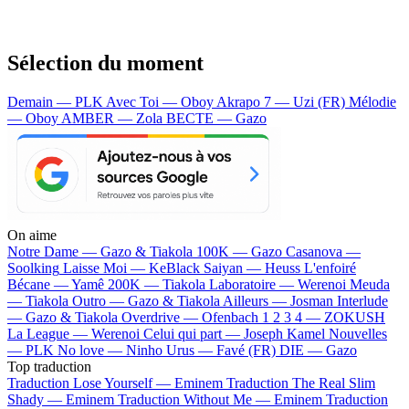
Sélection du moment
Demain — PLK
Avec Toi — Oboy
Akrapo 7 — Uzi (FR)
Mélodie
— Oboy
AMBER — Zola
BECTE — Gazo
On aime
Notre Dame —
Gazo & Tiakola
100K —
Gazo
Casanova —
Soolking
Laisse Moi —
KeBlack
Saiyan —
Heuss L'enfoiré
Bécane —
Yamê
200K —
Tiakola
Laboratoire —
Werenoi
Meuda
—
Tiakola
Outro —
Gazo & Tiakola
Ailleurs —
Josman
Interlude
—
Gazo & Tiakola
Overdrive —
Ofenbach
1 2 3 4 —
ZOKUSH
La League —
Werenoi
Celui qui part —
Joseph Kamel
Nouvelles
—
PLK
No love —
Ninho
Urus —
Favé (FR)
DIE —
Gazo
Top traduction
Traduction Lose Yourself —
Eminem
Traduction The Real Slim
Shady —
Eminem
Traduction Without Me —
Eminem
Traduction