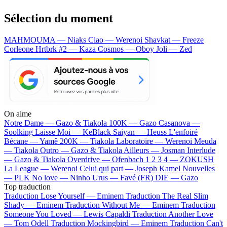
Sélection du moment
MAHMOUMA — Niaks
Ciao — Werenoi
Shavkat — Freeze
Corleone
Hrtbrk #2 — Kaza
Cosmos — Oboy
Joli — Zed
On aime
Notre Dame —
Gazo & Tiakola
100K —
Gazo
Casanova —
Soolking
Laisse Moi —
KeBlack
Saiyan —
Heuss L'enfoiré
Bécane —
Yamê
200K —
Tiakola
Laboratoire —
Werenoi
Meuda
—
Tiakola
Outro —
Gazo & Tiakola
Ailleurs —
Josman
Interlude
—
Gazo & Tiakola
Overdrive —
Ofenbach
1 2 3 4 —
ZOKUSH
La League —
Werenoi
Celui qui part —
Joseph Kamel
Nouvelles
—
PLK
No love —
Ninho
Urus —
Favé (FR)
DIE —
Gazo
Top traduction
Traduction Lose Yourself —
Eminem
Traduction The Real Slim
Shady —
Eminem
Traduction Without Me —
Eminem
Traduction
Someone You Loved —
Lewis Capaldi
Traduction Another Love
—
Tom Odell
Traduction Mockingbird —
Eminem
Traduction Can't