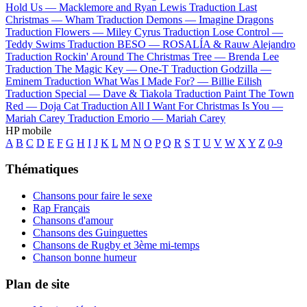
Hold Us —
Macklemore and Ryan Lewis
Traduction Last
Christmas —
Wham
Traduction Demons —
Imagine Dragons
Traduction Flowers —
Miley Cyrus
Traduction Lose Control —
Teddy Swims
Traduction BESO —
ROSALÍA & Rauw Alejandro
Traduction Rockin' Around The Christmas Tree —
Brenda Lee
Traduction The Magic Key —
One-T
Traduction Godzilla —
Eminem
Traduction What Was I Made For? —
Billie Eilish
Traduction Special —
Dave & Tiakola
Traduction Paint The Town
Red —
Doja Cat
Traduction All I Want For Christmas Is You —
Mariah Carey
Traduction Emorio —
Mariah Carey
HP mobile
A
B
C
D
E
F
G
H
I
J
K
L
M
N
O
P
Q
R
S
T
U
V
W
X
Y
Z
0-9
Thématiques
Chansons pour faire le sexe
Rap Français
Chansons d'amour
Chansons des Guinguettes
Chansons de Rugby et 3ème mi-temps
Chanson bonne humeur
Plan de site