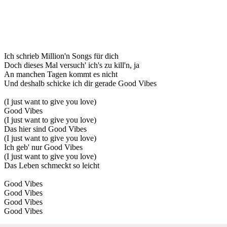
Ich schrieb Million'n Songs für dich
Doch dieses Mal versuch' ich's zu kill'n, ja
An manchen Tagen kommt es nicht
Und deshalb schicke ich dir gerade Good Vibes
(I just want to give you love)
Good Vibes
(I just want to give you love)
Das hier sind Good Vibes
(I just want to give you love)
Ich geb' nur Good Vibes
(I just want to give you love)
Das Leben schmeckt so leicht
Good Vibes
Good Vibes
Good Vibes
Good Vibes