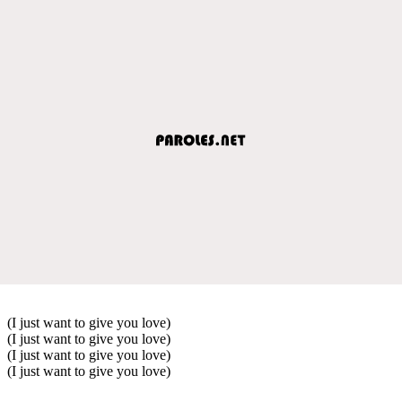
(I just want to give you love)
(I just want to give you love)
(I just want to give you love)
(I just want to give you love)