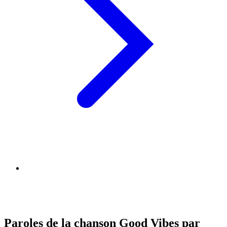
Paroles de la chanson Good Vibes par