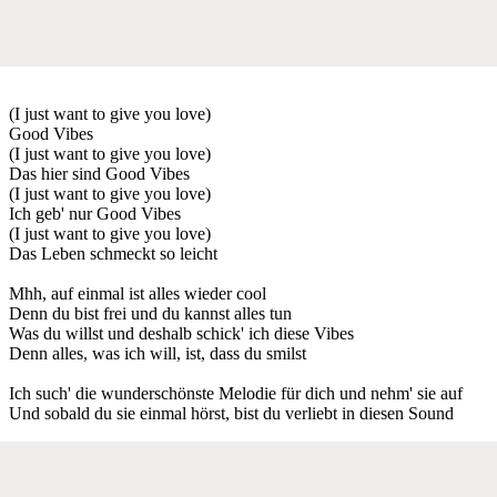
(I just want to give you love)
Good Vibes
(I just want to give you love)
Das hier sind Good Vibes
(I just want to give you love)
Ich geb' nur Good Vibes
(I just want to give you love)
Das Leben schmeckt so leicht
Mhh, auf einmal ist alles wieder cool
Denn du bist frei und du kannst alles tun
Was du willst und deshalb schick' ich diese Vibes
Denn alles, was ich will, ist, dass du smilst
Ich such' die wunderschönste Melodie für dich und nehm' sie auf
Und sobald du sie einmal hörst, bist du verliebt in diesen Sound