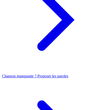
Chanson manquante ? Proposer les paroles