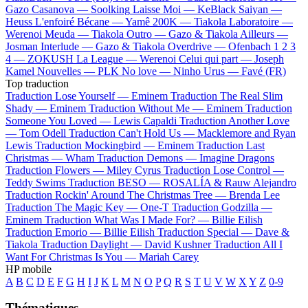
Gazo
Casanova —
Soolking
Laisse Moi —
KeBlack
Saiyan —
Heuss L'enfoiré
Bécane —
Yamê
200K —
Tiakola
Laboratoire —
Werenoi
Meuda —
Tiakola
Outro —
Gazo & Tiakola
Ailleurs —
Josman
Interlude —
Gazo & Tiakola
Overdrive —
Ofenbach
1 2 3
4 —
ZOKUSH
La League —
Werenoi
Celui qui part —
Joseph
Kamel
Nouvelles —
PLK
No love —
Ninho
Urus —
Favé (FR)
Top traduction
Traduction Lose Yourself —
Eminem
Traduction The Real Slim
Shady —
Eminem
Traduction Without Me —
Eminem
Traduction
Someone You Loved —
Lewis Capaldi
Traduction Another Love
—
Tom Odell
Traduction Can't Hold Us —
Macklemore and Ryan
Lewis
Traduction Mockingbird —
Eminem
Traduction Last
Christmas —
Wham
Traduction Demons —
Imagine Dragons
Traduction Flowers —
Miley Cyrus
Traduction Lose Control —
Teddy Swims
Traduction BESO —
ROSALÍA & Rauw Alejandro
Traduction Rockin' Around The Christmas Tree —
Brenda Lee
Traduction The Magic Key —
One-T
Traduction Godzilla —
Eminem
Traduction What Was I Made For? —
Billie Eilish
Traduction Emorio —
Billie Eilish
Traduction Special —
Dave &
Tiakola
Traduction Daylight —
David Kushner
Traduction All I
Want For Christmas Is You —
Mariah Carey
HP mobile
A
B
C
D
E
F
G
H
I
J
K
L
M
N
O
P
Q
R
S
T
U
V
W
X
Y
Z
0-9
Thématiques