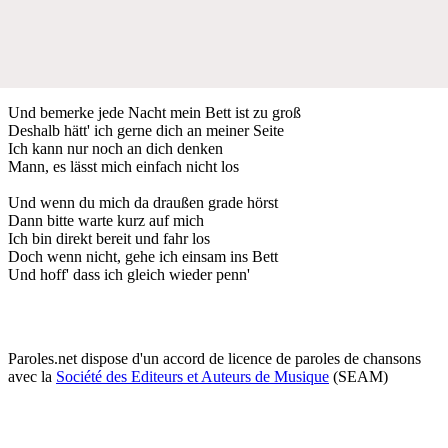
Und bemerke jede Nacht mein Bett ist zu groß
Deshalb hätt' ich gerne dich an meiner Seite
Ich kann nur noch an dich denken
Mann, es lässt mich einfach nicht los
Und wenn du mich da draußen grade hörst
Dann bitte warte kurz auf mich
Ich bin direkt bereit und fahr los
Doch wenn nicht, gehe ich einsam ins Bett
Und hoff' dass ich gleich wieder penn'
Paroles.net dispose d'un accord de licence de paroles de chansons
avec la
Société des Editeurs et Auteurs de Musique
(SEAM)