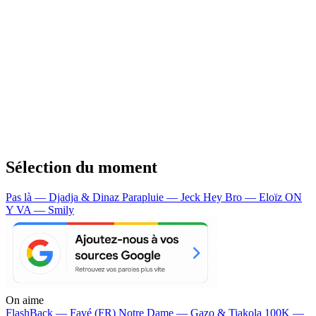
Sélection du moment
Pas là — Djadja & Dinaz
Parapluie — Jeck
Hey Bro — Eloïz
ON
Y VA — Smily
On aime
FlashBack —
Favé (FR)
Notre Dame —
Gazo & Tiakola
100K —