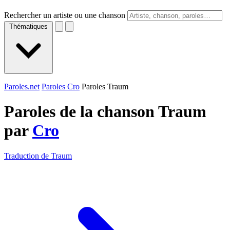
Rechercher un artiste ou une chanson
Thématiques
Paroles.net
Paroles Cro
Paroles Traum
Paroles de la chanson Traum
par
Cro
Traduction de Traum