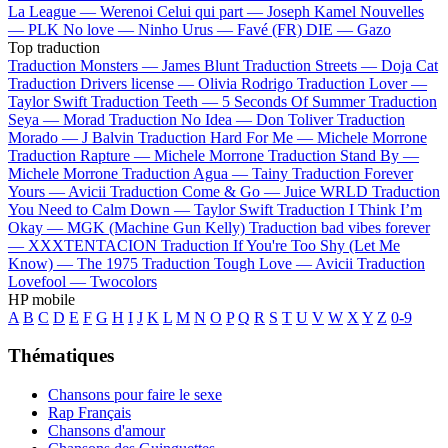
La League —
Werenoi
Celui qui part —
Joseph Kamel
Nouvelles
—
PLK
No love —
Ninho
Urus —
Favé (FR)
DIE —
Gazo
Top traduction
Traduction Monsters —
James Blunt
Traduction Streets —
Doja Cat
Traduction Drivers license —
Olivia Rodrigo
Traduction Lover —
Taylor Swift
Traduction Teeth —
5 Seconds Of Summer
Traduction
Seya —
Morad
Traduction No Idea —
Don Toliver
Traduction
Morado —
J Balvin
Traduction Hard For Me —
Michele Morrone
Traduction Rapture —
Michele Morrone
Traduction Stand By —
Michele Morrone
Traduction Agua —
Tainy
Traduction Forever
Yours —
Avicii
Traduction Come & Go —
Juice WRLD
Traduction
You Need to Calm Down —
Taylor Swift
Traduction I Think I’m
Okay —
MGK (Machine Gun Kelly)
Traduction bad vibes forever
—
XXXTENTACION
Traduction If You're Too Shy (Let Me
Know) —
The 1975
Traduction Tough Love —
Avicii
Traduction
Lovefool —
Twocolors
HP mobile
A
B
C
D
E
F
G
H
I
J
K
L
M
N
O
P
Q
R
S
T
U
V
W
X
Y
Z
0-9
Thématiques
Chansons pour faire le sexe
Rap Français
Chansons d'amour