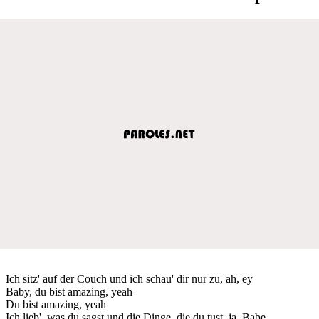
Ich sitz' auf der Couch und ich schau' dir nur zu, ah, ey
Baby, du bist amazing, yeah
Du bist amazing, yeah
Ich lieb', was du sagst und die Dinge, die du tust, ja, Babe