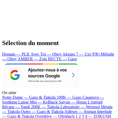
Sélection du moment
Demain — PLK
Avec Toi — Oboy
Akrapo 7 — Uzi (FR)
Mélodie
— Oboy
AMBER — Zola
BECTE — Gazo
On aime
Notre Dame —
Gazo & Tiakola
100K —
Gazo
Casanova —
Soolking
Laisse Moi —
KeBlack
Saiyan —
Heuss L'enfoiré
Bécane —
Yamê
200K —
Tiakola
Laboratoire —
Werenoi
Meuda
—
Tiakola
Outro —
Gazo & Tiakola
Ailleurs —
Josman
Interlude
—
Gazo & Tiakola
Overdrive —
Ofenbach
1 2 3 4 —
ZOKUSH