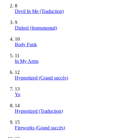
8
Devil In Me (Traduction)
9
Dished
(Instrumental)
10
Body Funk
11
In My Arms
12
Hypnotized
(Grand succès)
13
Yo
14
Hypnotized (Traduction)
15
Fireworks
(Grand succès)