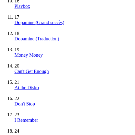
16
Playbox
17
Dopamine
(Grand succès)
18
Dopamine (Traduction)
19
Money Money
20
Can't Get Enough
21
At the Disko
22
Don't Stop
23
I Remember
24