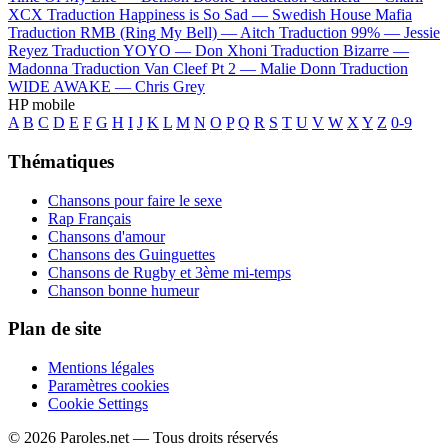
XCX
Traduction Happiness is So Sad —
Swedish House Mafia
Traduction RMB (Ring My Bell) —
Aitch
Traduction 99% —
Jessie
Reyez
Traduction YOYO —
Don Xhoni
Traduction Bizarre —
Madonna
Traduction Van Cleef Pt 2 —
Malie Donn
Traduction
WIDE AWAKE —
Chris Grey
HP mobile
A
B
C
D
E
F
G
H
I
J
K
L
M
N
O
P
Q
R
S
T
U
V
W
X
Y
Z
0-9
Thématiques
Chansons pour faire le sexe
Rap Français
Chansons d'amour
Chansons des Guinguettes
Chansons de Rugby et 3ème mi-temps
Chanson bonne humeur
Plan de site
Mentions légales
Paramètres cookies
Cookie Settings
© 2026 Paroles.net — Tous droits réservés