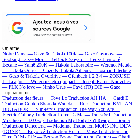
On aime
Notre Dame —
Gazo & Tiakola
100K —
Gazo
Casanova —
Soolking
Laisse Moi —
KeBlack
Saiyan —
Heuss L'enfoiré
Bécane —
Yamê
200K —
Tiakola
Laboratoire —
Werenoi
Meuda
—
Tiakola
Outro —
Gazo & Tiakola
Ailleurs —
Josman
Interlude
—
Gazo & Tiakola
Overdrive —
Ofenbach
1 2 3 4 —
ZOKUSH
La League —
Werenoi
Celui qui part —
Joseph Kamel
Nouvelles
—
PLK
No love —
Ninho
Urus —
Favé (FR)
DIE —
Gazo
Top traduction
Traduction des fleurs —
Tove Lo
Traduction AH HA —
Cardi B
Traduction Coulda Shoulda Woulda —
Russ
Traduction KYLIAN
DICTADOR —
SurNervis
Traduction The Way You Are —
Electric Callboy
Traduction Home To Me —
Tones & I
Traduction
Mi Chico —
DJ Goja
Traduction My Body Isn't Ready —
Sombr
Traduction Danceteria —
Madonna
Traduction MORNING DEW
(DONK) —
Beyoncé
Traduction Hush —
Muse
Traduction The
Time Of My Life —
Benson Boone
Traduction Camera —
Charli