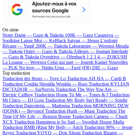
On aime
Notre Dame —
Gazo & Tiakola
100K —
Gazo
Casanova —
Soolking
Laisse Moi —
KeBlack
Saiyan —
Heuss L'enfoiré
Bécane —
Yamê
200K —
Tiakola
Laboratoire —
Werenoi
Meuda
—
Tiakola
Outro —
Gazo & Tiakola
Ailleurs —
Josman
Interlude
—
Gazo & Tiakola
Overdrive —
Ofenbach
1 2 3 4 —
ZOKUSH
La League —
Werenoi
Celui qui part —
Joseph Kamel
Nouvelles
—
PLK
No love —
Ninho
Urus —
Favé (FR)
DIE —
Gazo
Top traduction
Traduction des fleurs —
Tove Lo
Traduction AH HA —
Cardi B
Traduction Coulda Shoulda Woulda —
Russ
Traduction KYLIAN
DICTADOR —
SurNervis
Traduction The Way You Are —
Electric Callboy
Traduction Home To Me —
Tones & I
Traduction
Mi Chico —
DJ Goja
Traduction My Body Isn't Ready —
Sombr
Traduction Danceteria —
Madonna
Traduction MORNING DEW
(DONK) —
Beyoncé
Traduction Hush —
Muse
Traduction The
Time Of My Life —
Benson Boone
Traduction Camera —
Charli
XCX
Traduction Happiness is So Sad —
Swedish House Mafia
Traduction RMB (Ring My Bell) —
Aitch
Traduction 99% —
Jessie
Reyez
Traduction YOYO —
Don Xhoni
Traduction Bizarre —