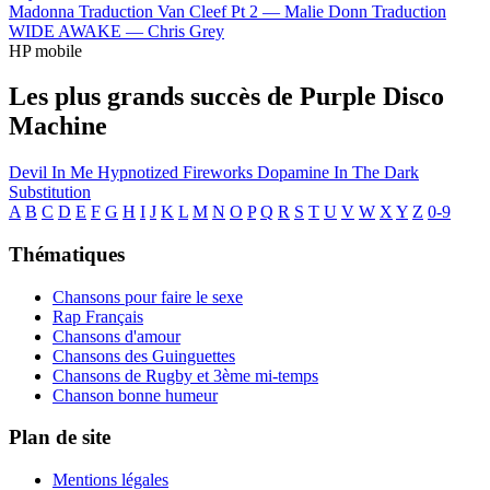
Madonna
Traduction Van Cleef Pt 2 —
Malie Donn
Traduction
WIDE AWAKE —
Chris Grey
HP mobile
Les plus grands succès de Purple Disco
Machine
Devil In Me
Hypnotized
Fireworks
Dopamine
In The Dark
Substitution
A
B
C
D
E
F
G
H
I
J
K
L
M
N
O
P
Q
R
S
T
U
V
W
X
Y
Z
0-9
Thématiques
Chansons pour faire le sexe
Rap Français
Chansons d'amour
Chansons des Guinguettes
Chansons de Rugby et 3ème mi-temps
Chanson bonne humeur
Plan de site
Mentions légales