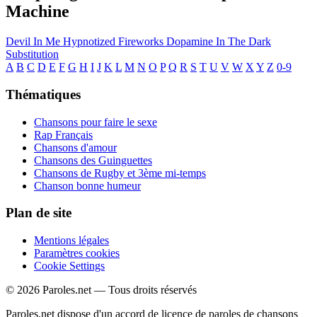
Machine
Devil In Me
Hypnotized
Fireworks
Dopamine
In The Dark
Substitution
A
B
C
D
E
F
G
H
I
J
K
L
M
N
O
P
Q
R
S
T
U
V
W
X
Y
Z
0-9
Thématiques
Chansons pour faire le sexe
Rap Français
Chansons d'amour
Chansons des Guinguettes
Chansons de Rugby et 3ème mi-temps
Chanson bonne humeur
Plan de site
Mentions légales
Paramètres cookies
Cookie Settings
© 2026 Paroles.net — Tous droits réservés
Paroles.net dispose d'un accord de licence de paroles de chansons