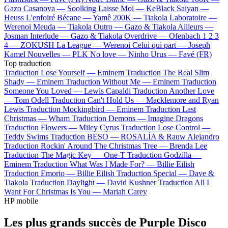
Gazo
Casanova —
Soolking
Laisse Moi —
KeBlack
Saiyan —
Heuss L'enfoiré
Bécane —
Yamê
200K —
Tiakola
Laboratoire —
Werenoi
Meuda —
Tiakola
Outro —
Gazo & Tiakola
Ailleurs —
Josman
Interlude —
Gazo & Tiakola
Overdrive —
Ofenbach
1 2 3
4 —
ZOKUSH
La League —
Werenoi
Celui qui part —
Joseph
Kamel
Nouvelles —
PLK
No love —
Ninho
Urus —
Favé (FR)
Top traduction
Traduction Lose Yourself —
Eminem
Traduction The Real Slim
Shady —
Eminem
Traduction Without Me —
Eminem
Traduction
Someone You Loved —
Lewis Capaldi
Traduction Another Love
—
Tom Odell
Traduction Can't Hold Us —
Macklemore and Ryan
Lewis
Traduction Mockingbird —
Eminem
Traduction Last
Christmas —
Wham
Traduction Demons —
Imagine Dragons
Traduction Flowers —
Miley Cyrus
Traduction Lose Control —
Teddy Swims
Traduction BESO —
ROSALÍA & Rauw Alejandro
Traduction Rockin' Around The Christmas Tree —
Brenda Lee
Traduction The Magic Key —
One-T
Traduction Godzilla —
Eminem
Traduction What Was I Made For? —
Billie Eilish
Traduction Emorio —
Billie Eilish
Traduction Special —
Dave &
Tiakola
Traduction Daylight —
David Kushner
Traduction All I
Want For Christmas Is You —
Mariah Carey
HP mobile
Les plus grands succès de Purple Disco