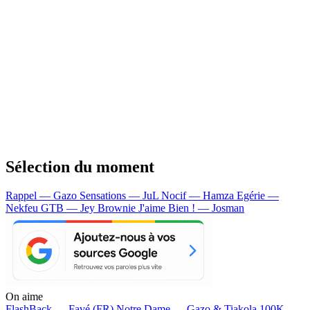
Sélection du moment
Rappel — Gazo
Sensations — JuL
Nocif — Hamza
Egérie —
Nekfeu
GTB — Jey Brownie
J'aime Bien ! — Josman
On aime
FlashBack —
Favé (FR)
Notre Dame —
Gazo & Tiakola
100K —