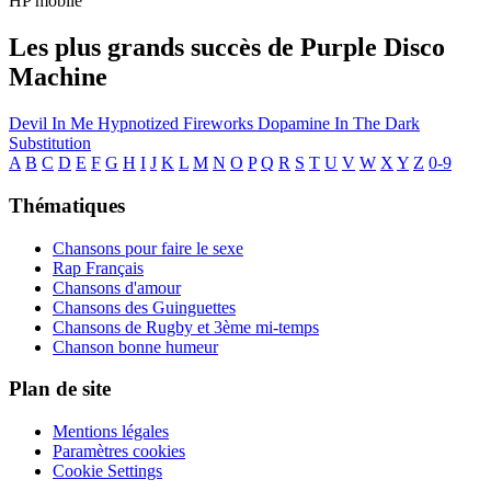
HP mobile
Les plus grands succès de Purple Disco
Machine
Devil In Me
Hypnotized
Fireworks
Dopamine
In The Dark
Substitution
A
B
C
D
E
F
G
H
I
J
K
L
M
N
O
P
Q
R
S
T
U
V
W
X
Y
Z
0-9
Thématiques
Chansons pour faire le sexe
Rap Français
Chansons d'amour
Chansons des Guinguettes
Chansons de Rugby et 3ème mi-temps
Chanson bonne humeur
Plan de site
Mentions légales
Paramètres cookies
Cookie Settings