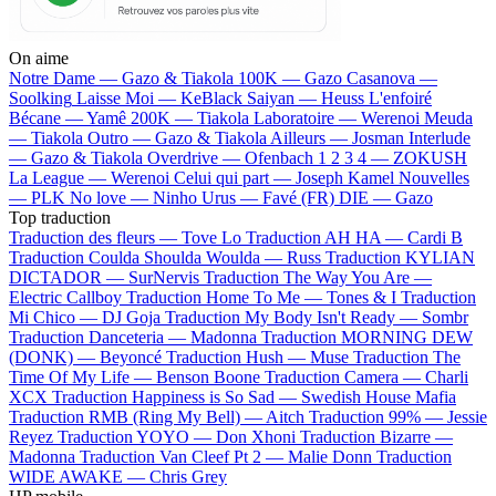
On aime
Notre Dame —
Gazo & Tiakola
100K —
Gazo
Casanova —
Soolking
Laisse Moi —
KeBlack
Saiyan —
Heuss L'enfoiré
Bécane —
Yamê
200K —
Tiakola
Laboratoire —
Werenoi
Meuda
—
Tiakola
Outro —
Gazo & Tiakola
Ailleurs —
Josman
Interlude
—
Gazo & Tiakola
Overdrive —
Ofenbach
1 2 3 4 —
ZOKUSH
La League —
Werenoi
Celui qui part —
Joseph Kamel
Nouvelles
—
PLK
No love —
Ninho
Urus —
Favé (FR)
DIE —
Gazo
Top traduction
Traduction des fleurs —
Tove Lo
Traduction AH HA —
Cardi B
Traduction Coulda Shoulda Woulda —
Russ
Traduction KYLIAN
DICTADOR —
SurNervis
Traduction The Way You Are —
Electric Callboy
Traduction Home To Me —
Tones & I
Traduction
Mi Chico —
DJ Goja
Traduction My Body Isn't Ready —
Sombr
Traduction Danceteria —
Madonna
Traduction MORNING DEW
(DONK) —
Beyoncé
Traduction Hush —
Muse
Traduction The
Time Of My Life —
Benson Boone
Traduction Camera —
Charli
XCX
Traduction Happiness is So Sad —
Swedish House Mafia
Traduction RMB (Ring My Bell) —
Aitch
Traduction 99% —
Jessie
Reyez
Traduction YOYO —
Don Xhoni
Traduction Bizarre —
Madonna
Traduction Van Cleef Pt 2 —
Malie Donn
Traduction
WIDE AWAKE —
Chris Grey