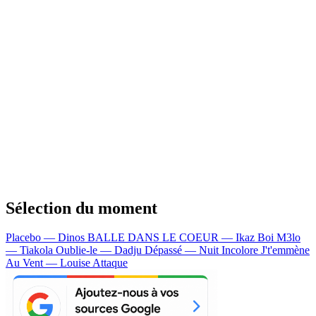
Sélection du moment
Placebo — Dinos
BALLE DANS LE COEUR — Ikaz Boi
M3lo
— Tiakola
Oublie-le — Dadju
Dépassé — Nuit Incolore
J't'emmène
Au Vent — Louise Attaque