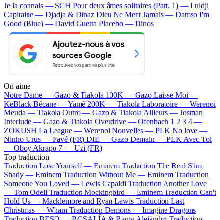
Je la connais — SCH
Pour deux âmes solitaires (Part. 1) — Luidji
Capitaine — Djadja & Dinaz
Dieu Ne Ment Jamais — Damso
I'm
Good (Blue) — David Guetta
Placebo — Dinos
On aime
Notre Dame —
Gazo & Tiakola
100K —
Gazo
Laisse Moi —
KeBlack
Bécane —
Yamê
200K —
Tiakola
Laboratoire —
Werenoi
Meuda —
Tiakola
Outro —
Gazo & Tiakola
Ailleurs —
Josman
Interlude —
Gazo & Tiakola
Overdrive —
Ofenbach
1 2 3 4 —
ZOKUSH
La League —
Werenoi
Nouvelles —
PLK
No love —
Ninho
Urus —
Favé (FR)
DIE —
Gazo
Demain —
PLK
Avec Toi
—
Oboy
Akrapo 7 —
Uzi (FR)
Top traduction
Traduction Lose Yourself —
Eminem
Traduction The Real Slim
Shady —
Eminem
Traduction Without Me —
Eminem
Traduction
Someone You Loved —
Lewis Capaldi
Traduction Another Love
—
Tom Odell
Traduction Mockingbird —
Eminem
Traduction Can't
Hold Us —
Macklemore and Ryan Lewis
Traduction Last
Christmas —
Wham
Traduction Demons —
Imagine Dragons
Traduction BESO —
ROSALÍA & Rauw Alejandro
Traduction