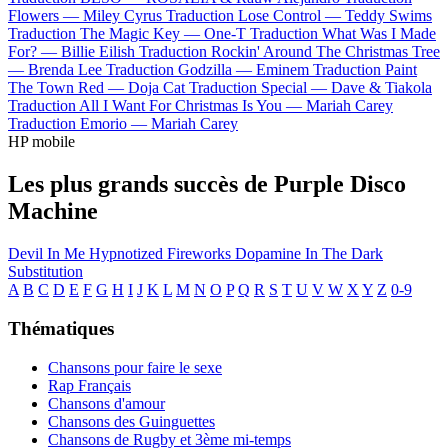
Flowers —
Miley Cyrus
Traduction Lose Control —
Teddy Swims
Traduction The Magic Key —
One-T
Traduction What Was I Made
For? —
Billie Eilish
Traduction Rockin' Around The Christmas Tree
—
Brenda Lee
Traduction Godzilla —
Eminem
Traduction Paint
The Town Red —
Doja Cat
Traduction Special —
Dave & Tiakola
Traduction All I Want For Christmas Is You —
Mariah Carey
Traduction Emorio —
Mariah Carey
HP mobile
Les plus grands succès de Purple Disco
Machine
Devil In Me
Hypnotized
Fireworks
Dopamine
In The Dark
Substitution
A
B
C
D
E
F
G
H
I
J
K
L
M
N
O
P
Q
R
S
T
U
V
W
X
Y
Z
0-9
Thématiques
Chansons pour faire le sexe
Rap Français
Chansons d'amour
Chansons des Guinguettes
Chansons de Rugby et 3ème mi-temps