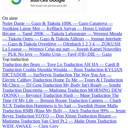
On aime
Notre Dame —
Gazo & Tiakola
100K —
Gazo
Casanova —
Soolking
Laisse Moi —
KeBlack
Saiyan —
Heuss L'enfoiré
Bécane —
Yamê
200K —
Tiakola
Laboratoire —
Werenoi
Meuda
—
Tiakola
Outro —
Gazo & Tiakola
Ailleurs —
Josman
Interlude
—
Gazo & Tiakola
Overdrive —
Ofenbach
1 2 3 4 —
ZOKUSH
La League —
Werenoi
Celui qui part —
Joseph Kamel
Nouvelles
—
PLK
No love —
Ninho
Urus —
Favé (FR)
DIE —
Gazo
Top traduction
Traduction des fleurs —
Tove Lo
Traduction AH HA —
Cardi B
Traduction Coulda Shoulda Woulda —
Russ
Traduction KYLIAN
DICTADOR —
SurNervis
Traduction The Way You Are —
Electric Callboy
Traduction Home To Me —
Tones & I
Traduction
Mi Chico —
DJ Goja
Traduction My Body Isn't Ready —
Sombr
Traduction Danceteria —
Madonna
Traduction MORNING DEW
(DONK) —
Beyoncé
Traduction Hush —
Muse
Traduction The
Time Of My Life —
Benson Boone
Traduction Camera —
Charli
XCX
Traduction Happiness is So Sad —
Swedish House Mafia
Traduction RMB (Ring My Bell) —
Aitch
Traduction 99% —
Jessie
Reyez
Traduction YOYO —
Don Xhoni
Traduction Bizarre —
Madonna
Traduction Van Cleef Pt 2 —
Malie Donn
Traduction
WIDE AWAKE —
Chris Grey