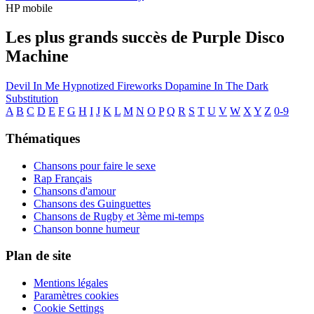
HP mobile
Les plus grands succès de Purple Disco
Machine
Devil In Me
Hypnotized
Fireworks
Dopamine
In The Dark
Substitution
A
B
C
D
E
F
G
H
I
J
K
L
M
N
O
P
Q
R
S
T
U
V
W
X
Y
Z
0-9
Thématiques
Chansons pour faire le sexe
Rap Français
Chansons d'amour
Chansons des Guinguettes
Chansons de Rugby et 3ème mi-temps
Chanson bonne humeur
Plan de site
Mentions légales
Paramètres cookies
Cookie Settings