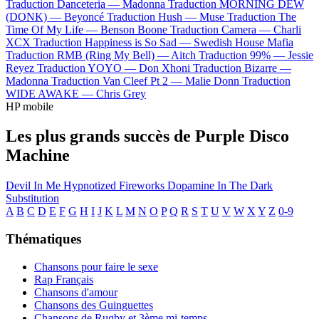
Traduction Danceteria —
Madonna
Traduction MORNING DEW
(DONK) —
Beyoncé
Traduction Hush —
Muse
Traduction The
Time Of My Life —
Benson Boone
Traduction Camera —
Charli
XCX
Traduction Happiness is So Sad —
Swedish House Mafia
Traduction RMB (Ring My Bell) —
Aitch
Traduction 99% —
Jessie
Reyez
Traduction YOYO —
Don Xhoni
Traduction Bizarre —
Madonna
Traduction Van Cleef Pt 2 —
Malie Donn
Traduction
WIDE AWAKE —
Chris Grey
HP mobile
Les plus grands succès de Purple Disco
Machine
Devil In Me
Hypnotized
Fireworks
Dopamine
In The Dark
Substitution
A
B
C
D
E
F
G
H
I
J
K
L
M
N
O
P
Q
R
S
T
U
V
W
X
Y
Z
0-9
Thématiques
Chansons pour faire le sexe
Rap Français
Chansons d'amour
Chansons des Guinguettes
Chansons de Rugby et 3ème mi-temps