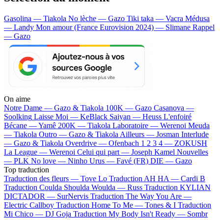
Gasolina — Tiakola
No lèche — Gazo
Tiki taka — Vacra
Médusa
— Landy
Mon amour (France Eurovision 2024) — Slimane
Rappel
— Gazo
On aime
Notre Dame —
Gazo & Tiakola
100K —
Gazo
Casanova —
Soolking
Laisse Moi —
KeBlack
Saiyan —
Heuss L'enfoiré
Bécane —
Yamê
200K —
Tiakola
Laboratoire —
Werenoi
Meuda
—
Tiakola
Outro —
Gazo & Tiakola
Ailleurs —
Josman
Interlude
—
Gazo & Tiakola
Overdrive —
Ofenbach
1 2 3 4 —
ZOKUSH
La League —
Werenoi
Celui qui part —
Joseph Kamel
Nouvelles
—
PLK
No love —
Ninho
Urus —
Favé (FR)
DIE —
Gazo
Top traduction
Traduction des fleurs —
Tove Lo
Traduction AH HA —
Cardi B
Traduction Coulda Shoulda Woulda —
Russ
Traduction KYLIAN
DICTADOR —
SurNervis
Traduction The Way You Are —
Electric Callboy
Traduction Home To Me —
Tones & I
Traduction
Mi Chico —
DJ Goja
Traduction My Body Isn't Ready —
Sombr