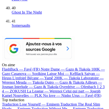
40
Ghost In The Night
41
Somersaults
On aime
FlashBack —
Favé (FR)
Notre Dame —
Gazo & Tiakola
100K —
Gazo
Casanova —
Soolking
Laisse Moi —
KeBlack
Saiyan —
Heuss L'enfoiré
Bécane —
Yamê
200K —
Tiakola
Laboratoire —
Werenoi
Meuda —
Tiakola
Outro —
Gazo & Tiakola
Ailleurs —
Josman
Interlude —
Gazo & Tiakola
Overdrive —
Ofenbach
1 2 3
4 —
ZOKUSH
La League —
Werenoi
Celui qui part —
Joseph
Kamel
Nouvelles —
PLK
No love —
Ninho
Urus —
Favé (FR)
Top traduction
Traduction Lose Yourself —
Eminem
Traduction The Real Slim
Shady —
Eminem
Traduction Without Me —
Eminem
Traduction