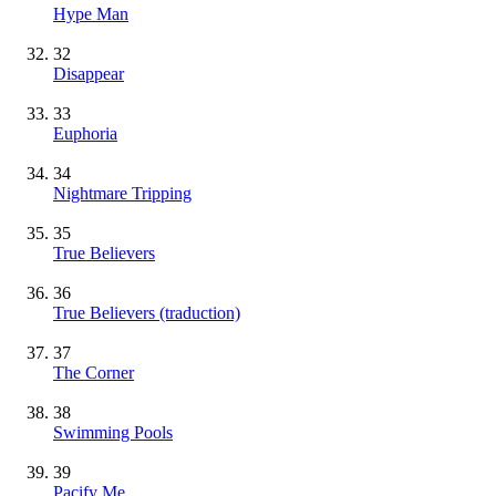
Hype Man
32
Disappear
33
Euphoria
34
Nightmare Tripping
35
True Believers
36
True Believers (traduction)
37
The Corner
38
Swimming Pools
39
Pacify Me