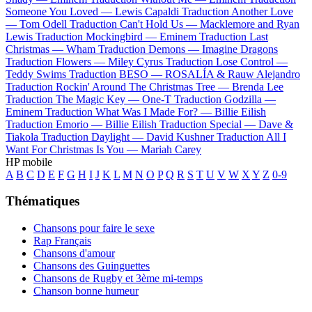
Someone You Loved —
Lewis Capaldi
Traduction Another Love
—
Tom Odell
Traduction Can't Hold Us —
Macklemore and Ryan
Lewis
Traduction Mockingbird —
Eminem
Traduction Last
Christmas —
Wham
Traduction Demons —
Imagine Dragons
Traduction Flowers —
Miley Cyrus
Traduction Lose Control —
Teddy Swims
Traduction BESO —
ROSALÍA & Rauw Alejandro
Traduction Rockin' Around The Christmas Tree —
Brenda Lee
Traduction The Magic Key —
One-T
Traduction Godzilla —
Eminem
Traduction What Was I Made For? —
Billie Eilish
Traduction Emorio —
Billie Eilish
Traduction Special —
Dave &
Tiakola
Traduction Daylight —
David Kushner
Traduction All I
Want For Christmas Is You —
Mariah Carey
HP mobile
A
B
C
D
E
F
G
H
I
J
K
L
M
N
O
P
Q
R
S
T
U
V
W
X
Y
Z
0-9
Thématiques
Chansons pour faire le sexe
Rap Français
Chansons d'amour
Chansons des Guinguettes
Chansons de Rugby et 3ème mi-temps
Chanson bonne humeur