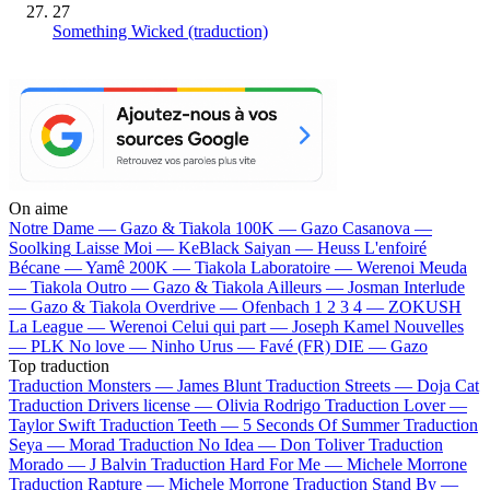
27
Something Wicked (traduction)
On aime
Notre Dame —
Gazo & Tiakola
100K —
Gazo
Casanova —
Soolking
Laisse Moi —
KeBlack
Saiyan —
Heuss L'enfoiré
Bécane —
Yamê
200K —
Tiakola
Laboratoire —
Werenoi
Meuda
—
Tiakola
Outro —
Gazo & Tiakola
Ailleurs —
Josman
Interlude
—
Gazo & Tiakola
Overdrive —
Ofenbach
1 2 3 4 —
ZOKUSH
La League —
Werenoi
Celui qui part —
Joseph Kamel
Nouvelles
—
PLK
No love —
Ninho
Urus —
Favé (FR)
DIE —
Gazo
Top traduction
Traduction Monsters —
James Blunt
Traduction Streets —
Doja Cat
Traduction Drivers license —
Olivia Rodrigo
Traduction Lover —
Taylor Swift
Traduction Teeth —
5 Seconds Of Summer
Traduction
Seya —
Morad
Traduction No Idea —
Don Toliver
Traduction
Morado —
J Balvin
Traduction Hard For Me —
Michele Morrone
Traduction Rapture —
Michele Morrone
Traduction Stand By —