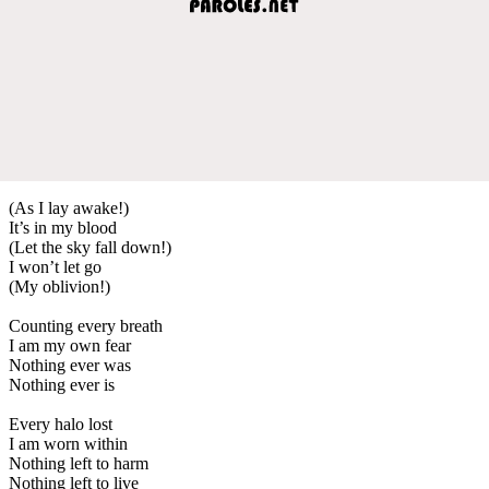
(As I lay awake!)
It’s in my blood
(Let the sky fall down!)
I won’t let go
(My oblivion!)
Counting every breath
I am my own fear
Nothing ever was
Nothing ever is
Every halo lost
I am worn within
Nothing left to harm
Nothing left to live