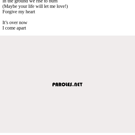
In the ground we rise to burn
(Maybe your life will let me love!)
Forgive my heart
It’s over now
I come apart