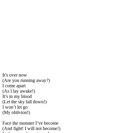
It’s over now
(Are you running away?)
I come apart
(As I lay awake!)
It’s in my blood
(Let the sky fall down!)
I won’t let go
(My oblivion!)
Face the monster I’ve become
(And fight! I will not become!)