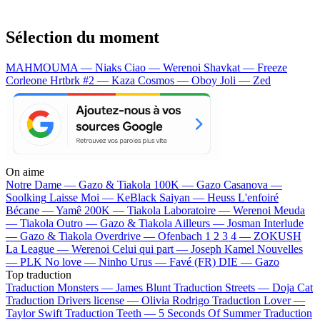
Sélection du moment
MAHMOUMA — Niaks
Ciao — Werenoi
Shavkat — Freeze
Corleone
Hrtbrk #2 — Kaza
Cosmos — Oboy
Joli — Zed
On aime
Notre Dame —
Gazo & Tiakola
100K —
Gazo
Casanova —
Soolking
Laisse Moi —
KeBlack
Saiyan —
Heuss L'enfoiré
Bécane —
Yamê
200K —
Tiakola
Laboratoire —
Werenoi
Meuda
—
Tiakola
Outro —
Gazo & Tiakola
Ailleurs —
Josman
Interlude
—
Gazo & Tiakola
Overdrive —
Ofenbach
1 2 3 4 —
ZOKUSH
La League —
Werenoi
Celui qui part —
Joseph Kamel
Nouvelles
—
PLK
No love —
Ninho
Urus —
Favé (FR)
DIE —
Gazo
Top traduction
Traduction Monsters —
James Blunt
Traduction Streets —
Doja Cat
Traduction Drivers license —
Olivia Rodrigo
Traduction Lover —
Taylor Swift
Traduction Teeth —
5 Seconds Of Summer
Traduction