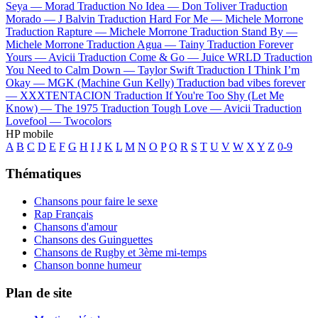
Seya —
Morad
Traduction No Idea —
Don Toliver
Traduction
Morado —
J Balvin
Traduction Hard For Me —
Michele Morrone
Traduction Rapture —
Michele Morrone
Traduction Stand By —
Michele Morrone
Traduction Agua —
Tainy
Traduction Forever
Yours —
Avicii
Traduction Come & Go —
Juice WRLD
Traduction
You Need to Calm Down —
Taylor Swift
Traduction I Think I’m
Okay —
MGK (Machine Gun Kelly)
Traduction bad vibes forever
—
XXXTENTACION
Traduction If You're Too Shy (Let Me
Know) —
The 1975
Traduction Tough Love —
Avicii
Traduction
Lovefool —
Twocolors
HP mobile
A
B
C
D
E
F
G
H
I
J
K
L
M
N
O
P
Q
R
S
T
U
V
W
X
Y
Z
0-9
Thématiques
Chansons pour faire le sexe
Rap Français
Chansons d'amour
Chansons des Guinguettes
Chansons de Rugby et 3ème mi-temps
Chanson bonne humeur
Plan de site