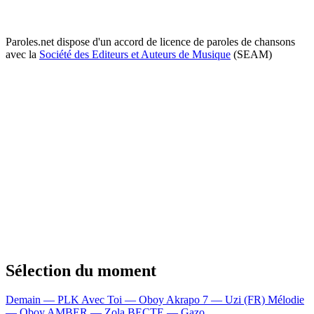
Paroles.net dispose d'un accord de licence de paroles de chansons
avec la
Société des Editeurs et Auteurs de Musique
(SEAM)
Sélection du moment
Demain — PLK
Avec Toi — Oboy
Akrapo 7 — Uzi (FR)
Mélodie
— Oboy
AMBER — Zola
BECTE — Gazo