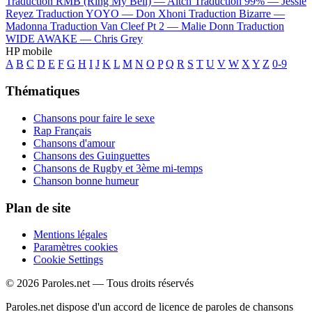
Traduction RMB (Ring My Bell) —
Aitch
Traduction 99% —
Jessie
Reyez
Traduction YOYO —
Don Xhoni
Traduction Bizarre —
Madonna
Traduction Van Cleef Pt 2 —
Malie Donn
Traduction
WIDE AWAKE —
Chris Grey
HP mobile
A
B
C
D
E
F
G
H
I
J
K
L
M
N
O
P
Q
R
S
T
U
V
W
X
Y
Z
0-9
Thématiques
Chansons pour faire le sexe
Rap Français
Chansons d'amour
Chansons des Guinguettes
Chansons de Rugby et 3ème mi-temps
Chanson bonne humeur
Plan de site
Mentions légales
Paramètres cookies
Cookie Settings
© 2026 Paroles.net — Tous droits réservés
Paroles.net dispose d'un accord de licence de paroles de chansons