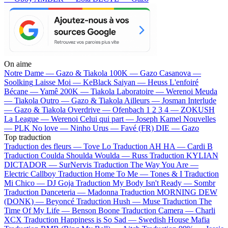
On aime
Notre Dame —
Gazo & Tiakola
100K —
Gazo
Casanova —
Soolking
Laisse Moi —
KeBlack
Saiyan —
Heuss L'enfoiré
Bécane —
Yamê
200K —
Tiakola
Laboratoire —
Werenoi
Meuda
—
Tiakola
Outro —
Gazo & Tiakola
Ailleurs —
Josman
Interlude
—
Gazo & Tiakola
Overdrive —
Ofenbach
1 2 3 4 —
ZOKUSH
La League —
Werenoi
Celui qui part —
Joseph Kamel
Nouvelles
—
PLK
No love —
Ninho
Urus —
Favé (FR)
DIE —
Gazo
Top traduction
Traduction des fleurs —
Tove Lo
Traduction AH HA —
Cardi B
Traduction Coulda Shoulda Woulda —
Russ
Traduction KYLIAN
DICTADOR —
SurNervis
Traduction The Way You Are —
Electric Callboy
Traduction Home To Me —
Tones & I
Traduction
Mi Chico —
DJ Goja
Traduction My Body Isn't Ready —
Sombr
Traduction Danceteria —
Madonna
Traduction MORNING DEW
(DONK) —
Beyoncé
Traduction Hush —
Muse
Traduction The
Time Of My Life —
Benson Boone
Traduction Camera —
Charli
XCX
Traduction Happiness is So Sad —
Swedish House Mafia