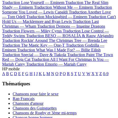
Traduction Lose Yourself —
Eminem
Traduction The Real Slim
Shady —
Eminem
Traduction Without Me —
Eminem
Traduction
Someone You Loved —
Lewis Capaldi
Traduction Another Love
—
Tom Odell
Traduction Mockingbird —
Eminem
Traduction Can't
Hold Us —
Macklemore and Ryan Lewis
Traduction Last
Christmas —
Wham
Traduction Demons —
Imagine Dragons
Traduction Flowers —
Miley Cyrus
Traduction Lose Control —
Teddy Swims
Traduction BESO —
ROSALÍA & Rauw Alejandro
Traduction Rockin' Around The Christmas Tree —
Brenda Lee
Traduction The Magic Key —
One-T
Traduction Godzilla —
Eminem
Traduction What Was I Made For? —
Billie Eilish
Traduction Special —
Dave & Tiakola
Traduction Paint The Town
Red —
Doja Cat
Traduction All I Want For Christmas Is You —
Mariah Carey
Traduction Emorio —
Mariah Carey
HP mobile
A
B
C
D
E
F
G
H
I
J
K
L
M
N
O
P
Q
R
S
T
U
V
W
X
Y
Z
0-9
Thématiques
Chansons pour faire le sexe
Rap Français
Chansons d'amour
Chansons des Guinguettes
Chansons de Rugby et 3ème mi-temps
Chanson bonne humeur