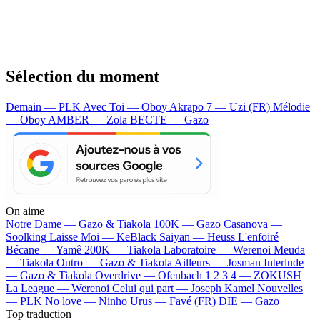
Sélection du moment
Demain — PLK
Avec Toi — Oboy
Akrapo 7 — Uzi (FR)
Mélodie
— Oboy
AMBER — Zola
BECTE — Gazo
On aime
Notre Dame —
Gazo & Tiakola
100K —
Gazo
Casanova —
Soolking
Laisse Moi —
KeBlack
Saiyan —
Heuss L'enfoiré
Bécane —
Yamê
200K —
Tiakola
Laboratoire —
Werenoi
Meuda
—
Tiakola
Outro —
Gazo & Tiakola
Ailleurs —
Josman
Interlude
—
Gazo & Tiakola
Overdrive —
Ofenbach
1 2 3 4 —
ZOKUSH
La League —
Werenoi
Celui qui part —
Joseph Kamel
Nouvelles
—
PLK
No love —
Ninho
Urus —
Favé (FR)
DIE —
Gazo
Top traduction