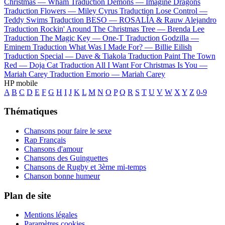
Christmas —
Wham
Traduction Demons —
Imagine Dragons
Traduction Flowers —
Miley Cyrus
Traduction Lose Control —
Teddy Swims
Traduction BESO —
ROSALÍA & Rauw Alejandro
Traduction Rockin' Around The Christmas Tree —
Brenda Lee
Traduction The Magic Key —
One-T
Traduction Godzilla —
Eminem
Traduction What Was I Made For? —
Billie Eilish
Traduction Special —
Dave & Tiakola
Traduction Paint The Town
Red —
Doja Cat
Traduction All I Want For Christmas Is You —
Mariah Carey
Traduction Emorio —
Mariah Carey
HP mobile
A
B
C
D
E
F
G
H
I
J
K
L
M
N
O
P
Q
R
S
T
U
V
W
X
Y
Z
0-9
Thématiques
Chansons pour faire le sexe
Rap Français
Chansons d'amour
Chansons des Guinguettes
Chansons de Rugby et 3ème mi-temps
Chanson bonne humeur
Plan de site
Mentions légales
Paramètres cookies