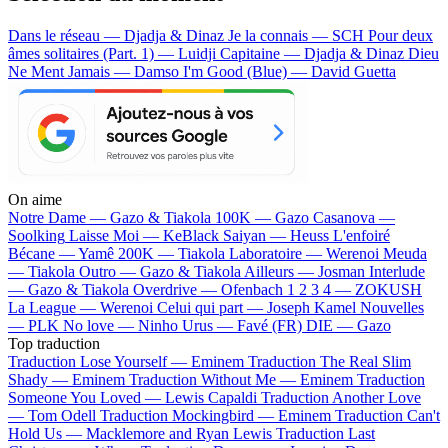
Dans le réseau — Djadja & Dinaz
Je la connais — SCH
Pour deux
âmes solitaires (Part. 1) — Luidji
Capitaine — Djadja & Dinaz
Dieu
Ne Ment Jamais — Damso
I'm Good (Blue) — David Guetta
On aime
Notre Dame —
Gazo & Tiakola
100K —
Gazo
Casanova —
Soolking
Laisse Moi —
KeBlack
Saiyan —
Heuss L'enfoiré
Bécane —
Yamê
200K —
Tiakola
Laboratoire —
Werenoi
Meuda
—
Tiakola
Outro —
Gazo & Tiakola
Ailleurs —
Josman
Interlude
—
Gazo & Tiakola
Overdrive —
Ofenbach
1 2 3 4 —
ZOKUSH
La League —
Werenoi
Celui qui part —
Joseph Kamel
Nouvelles
—
PLK
No love —
Ninho
Urus —
Favé (FR)
DIE —
Gazo
Top traduction
Traduction Lose Yourself —
Eminem
Traduction The Real Slim
Shady —
Eminem
Traduction Without Me —
Eminem
Traduction
Someone You Loved —
Lewis Capaldi
Traduction Another Love
—
Tom Odell
Traduction Mockingbird —
Eminem
Traduction Can't
Hold Us —
Macklemore and Ryan Lewis
Traduction Last