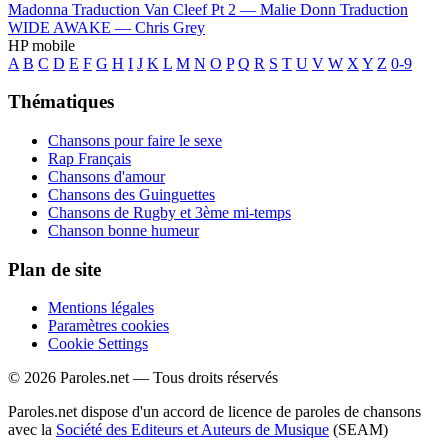
Madonna
Traduction Van Cleef Pt 2 —
Malie Donn
Traduction
WIDE AWAKE —
Chris Grey
HP mobile
A
B
C
D
E
F
G
H
I
J
K
L
M
N
O
P
Q
R
S
T
U
V
W
X
Y
Z
0-9
Thématiques
Chansons pour faire le sexe
Rap Français
Chansons d'amour
Chansons des Guinguettes
Chansons de Rugby et 3ème mi-temps
Chanson bonne humeur
Plan de site
Mentions légales
Paramètres cookies
Cookie Settings
© 2026 Paroles.net — Tous droits réservés
Paroles.net dispose d'un accord de licence de paroles de chansons
avec la
Société des Editeurs et Auteurs de Musique
(SEAM)