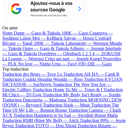
On aime
Notre Dame —
Gazo & Tiakola
100K —
Gazo
Casanova —
Soolking
Laisse Moi —
KeBlack
Saiyan —
Heuss L'enfoiré
Bécane —
Yamê
200K —
Tiakola
Laboratoire —
Werenoi
Meuda
—
Tiakola
Outro —
Gazo & Tiakola
Ailleurs —
Josman
Interlude
—
Gazo & Tiakola
Overdrive —
Ofenbach
1 2 3 4 —
ZOKUSH
La League —
Werenoi
Celui qui part —
Joseph Kamel
Nouvelles
—
PLK
No love —
Ninho
Urus —
Favé (FR)
DIE —
Gazo
Top traduction
Traduction des fleurs —
Tove Lo
Traduction AH HA —
Cardi B
Traduction Coulda Shoulda Woulda —
Russ
Traduction KYLIAN
DICTADOR —
SurNervis
Traduction The Way You Are —
Electric Callboy
Traduction Home To Me —
Tones & I
Traduction
Mi Chico —
DJ Goja
Traduction My Body Isn't Ready —
Sombr
Traduction Danceteria —
Madonna
Traduction MORNING DEW
(DONK) —
Beyoncé
Traduction Hush —
Muse
Traduction The
Time Of My Life —
Benson Boone
Traduction Camera —
Charli
XCX
Traduction Happiness is So Sad —
Swedish House Mafia
Traduction RMB (Ring My Bell) —
Aitch
Traduction 99% —
Jessie
Reyez
Traduction YOYO —
Don Xhoni
Traduction Bizarre —