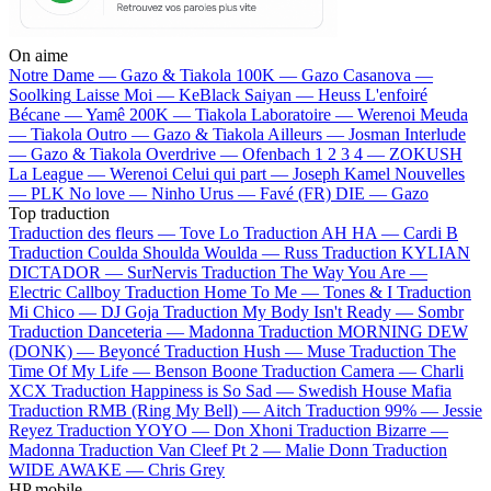
On aime
Notre Dame —
Gazo & Tiakola
100K —
Gazo
Casanova —
Soolking
Laisse Moi —
KeBlack
Saiyan —
Heuss L'enfoiré
Bécane —
Yamê
200K —
Tiakola
Laboratoire —
Werenoi
Meuda
—
Tiakola
Outro —
Gazo & Tiakola
Ailleurs —
Josman
Interlude
—
Gazo & Tiakola
Overdrive —
Ofenbach
1 2 3 4 —
ZOKUSH
La League —
Werenoi
Celui qui part —
Joseph Kamel
Nouvelles
—
PLK
No love —
Ninho
Urus —
Favé (FR)
DIE —
Gazo
Top traduction
Traduction des fleurs —
Tove Lo
Traduction AH HA —
Cardi B
Traduction Coulda Shoulda Woulda —
Russ
Traduction KYLIAN
DICTADOR —
SurNervis
Traduction The Way You Are —
Electric Callboy
Traduction Home To Me —
Tones & I
Traduction
Mi Chico —
DJ Goja
Traduction My Body Isn't Ready —
Sombr
Traduction Danceteria —
Madonna
Traduction MORNING DEW
(DONK) —
Beyoncé
Traduction Hush —
Muse
Traduction The
Time Of My Life —
Benson Boone
Traduction Camera —
Charli
XCX
Traduction Happiness is So Sad —
Swedish House Mafia
Traduction RMB (Ring My Bell) —
Aitch
Traduction 99% —
Jessie
Reyez
Traduction YOYO —
Don Xhoni
Traduction Bizarre —
Madonna
Traduction Van Cleef Pt 2 —
Malie Donn
Traduction
WIDE AWAKE —
Chris Grey
HP mobile