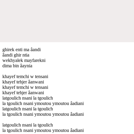
ghirek enti ma âandi
âandi ghir ntia
wekhyalek mayfarekni
dima bin âaynia
khayef temchi w tensani
khayef tehjer âanwani
khayef temchi w tensani
khayef tehjer âanwani
latgoulich nsani la tgoulich
la tgoulich nsani ymoutou ymoutou âadiani
latgoulich nsani la tgoulich
la tgoulich nsani ymoutou ymoutou âadiani
latgoulich nsani la tgoulich
la tgoulich nsani ymoutou ymoutou âadiani