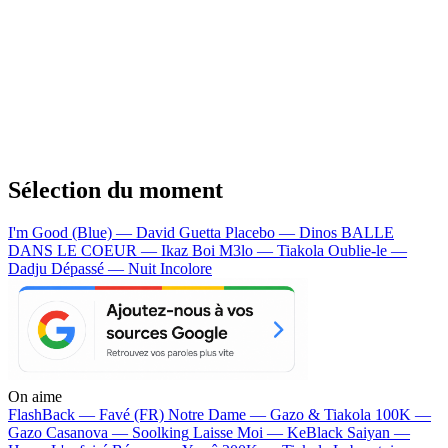
Sélection du moment
I'm Good (Blue) — David Guetta
Placebo — Dinos
BALLE
DANS LE COEUR — Ikaz Boi
M3lo — Tiakola
Oublie-le —
Dadju
Dépassé — Nuit Incolore
On aime
FlashBack —
Favé (FR)
Notre Dame —
Gazo & Tiakola
100K —
Gazo
Casanova —
Soolking
Laisse Moi —
KeBlack
Saiyan —