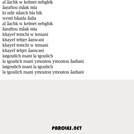
al âachk w kelmet nebghik
âaraftou mâak ntia
ki ndir nâaich bla bik
wenti bâaida âalia
al âachk w kelmet nebghik
âaraftou mâak ntia
khayef temchi w tensani
khayef tehjer âanwani
khayef temchi w tensani
khayef tehjer âanwani
latgoulich nsani la tgoulich
la tgoulich nsani ymoutou ymoutou âadiani
latgoulich nsani la tgoulich
la tgoulich nsani ymoutou ymoutou âadiani