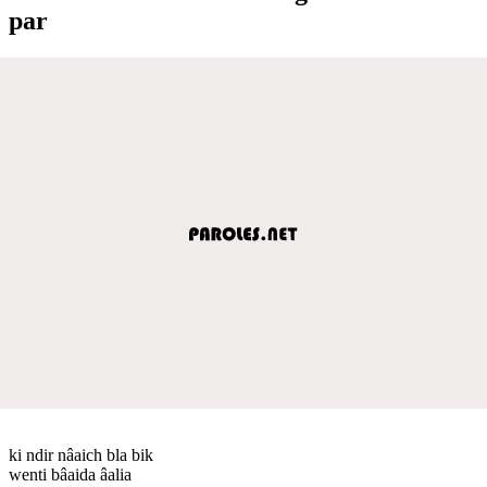
par
ki ndir nâaich bla bik
wenti bâaida âalia