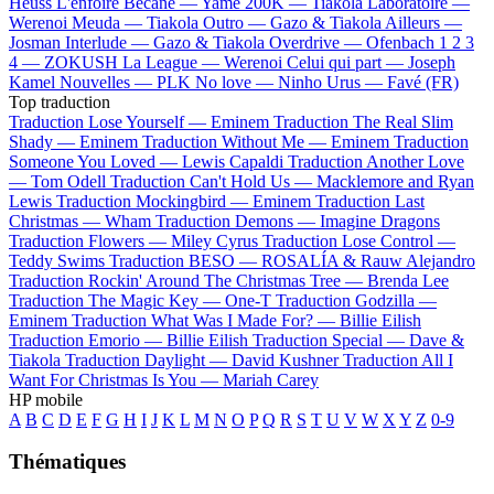
Heuss L'enfoiré
Bécane —
Yamê
200K —
Tiakola
Laboratoire —
Werenoi
Meuda —
Tiakola
Outro —
Gazo & Tiakola
Ailleurs —
Josman
Interlude —
Gazo & Tiakola
Overdrive —
Ofenbach
1 2 3
4 —
ZOKUSH
La League —
Werenoi
Celui qui part —
Joseph
Kamel
Nouvelles —
PLK
No love —
Ninho
Urus —
Favé (FR)
Top traduction
Traduction Lose Yourself —
Eminem
Traduction The Real Slim
Shady —
Eminem
Traduction Without Me —
Eminem
Traduction
Someone You Loved —
Lewis Capaldi
Traduction Another Love
—
Tom Odell
Traduction Can't Hold Us —
Macklemore and Ryan
Lewis
Traduction Mockingbird —
Eminem
Traduction Last
Christmas —
Wham
Traduction Demons —
Imagine Dragons
Traduction Flowers —
Miley Cyrus
Traduction Lose Control —
Teddy Swims
Traduction BESO —
ROSALÍA & Rauw Alejandro
Traduction Rockin' Around The Christmas Tree —
Brenda Lee
Traduction The Magic Key —
One-T
Traduction Godzilla —
Eminem
Traduction What Was I Made For? —
Billie Eilish
Traduction Emorio —
Billie Eilish
Traduction Special —
Dave &
Tiakola
Traduction Daylight —
David Kushner
Traduction All I
Want For Christmas Is You —
Mariah Carey
HP mobile
A
B
C
D
E
F
G
H
I
J
K
L
M
N
O
P
Q
R
S
T
U
V
W
X
Y
Z
0-9
Thématiques