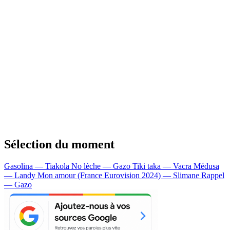
Sélection du moment
Gasolina — Tiakola
No lèche — Gazo
Tiki taka — Vacra
Médusa
— Landy
Mon amour (France Eurovision 2024) — Slimane
Rappel
— Gazo