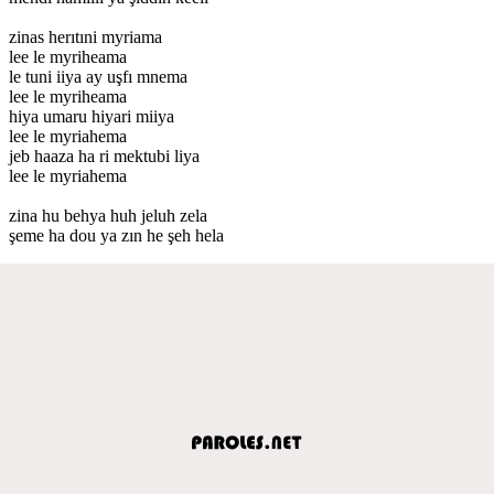
zinas herıtıni myriama
lee le myriheama
le tuni iiya ay uşfı mnema
lee le myriheama
hiya umaru hiyari miiya
lee le myriahema
jeb haaza ha ri mektubi liya
lee le myriahema
zina hu behya huh jeluh zela
şeme ha dou ya zın he şeh hela