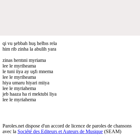
qi vu şebbah huş helbıs rela
him rib zinha la abulih yara
zinas herıtıni myriama
lee le myriheama
le tuni iiya ay uşfı mnema
lee le myriheama
hiya umaru hiyari miiya
lee le myriahema
jeb haaza ha ri mektubi liya
lee le myriahema
Paroles.net dispose d'un accord de licence de paroles de chansons
avec la
Société des Editeurs et Auteurs de Musique
(SEAM)