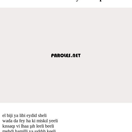
el biji ya libi eydid sheli
wada da fey ha ki miskıl yeeli
kıssaqı vi lhaa şıh leeli beeli
mehdi hamilli ya şıddıh keeli