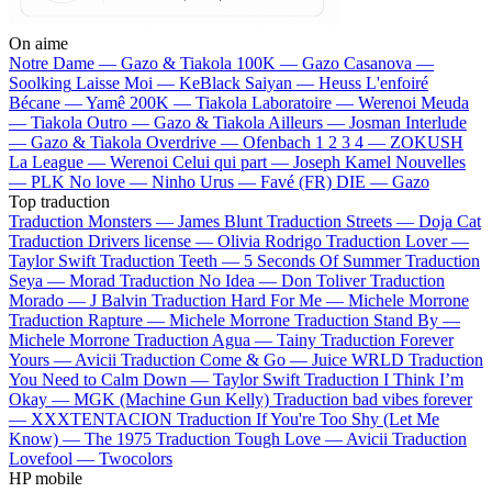
On aime
Notre Dame —
Gazo & Tiakola
100K —
Gazo
Casanova —
Soolking
Laisse Moi —
KeBlack
Saiyan —
Heuss L'enfoiré
Bécane —
Yamê
200K —
Tiakola
Laboratoire —
Werenoi
Meuda
—
Tiakola
Outro —
Gazo & Tiakola
Ailleurs —
Josman
Interlude
—
Gazo & Tiakola
Overdrive —
Ofenbach
1 2 3 4 —
ZOKUSH
La League —
Werenoi
Celui qui part —
Joseph Kamel
Nouvelles
—
PLK
No love —
Ninho
Urus —
Favé (FR)
DIE —
Gazo
Top traduction
Traduction Monsters —
James Blunt
Traduction Streets —
Doja Cat
Traduction Drivers license —
Olivia Rodrigo
Traduction Lover —
Taylor Swift
Traduction Teeth —
5 Seconds Of Summer
Traduction
Seya —
Morad
Traduction No Idea —
Don Toliver
Traduction
Morado —
J Balvin
Traduction Hard For Me —
Michele Morrone
Traduction Rapture —
Michele Morrone
Traduction Stand By —
Michele Morrone
Traduction Agua —
Tainy
Traduction Forever
Yours —
Avicii
Traduction Come & Go —
Juice WRLD
Traduction
You Need to Calm Down —
Taylor Swift
Traduction I Think I’m
Okay —
MGK (Machine Gun Kelly)
Traduction bad vibes forever
—
XXXTENTACION
Traduction If You're Too Shy (Let Me
Know) —
The 1975
Traduction Tough Love —
Avicii
Traduction
Lovefool —
Twocolors
HP mobile