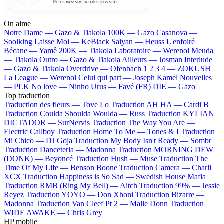
On aime
Notre Dame —
Gazo & Tiakola
100K —
Gazo
Casanova —
Soolking
Laisse Moi —
KeBlack
Saiyan —
Heuss L'enfoiré
Bécane —
Yamê
200K —
Tiakola
Laboratoire —
Werenoi
Meuda
—
Tiakola
Outro —
Gazo & Tiakola
Ailleurs —
Josman
Interlude
—
Gazo & Tiakola
Overdrive —
Ofenbach
1 2 3 4 —
ZOKUSH
La League —
Werenoi
Celui qui part —
Joseph Kamel
Nouvelles
—
PLK
No love —
Ninho
Urus —
Favé (FR)
DIE —
Gazo
Top traduction
Traduction des fleurs —
Tove Lo
Traduction AH HA —
Cardi B
Traduction Coulda Shoulda Woulda —
Russ
Traduction KYLIAN
DICTADOR —
SurNervis
Traduction The Way You Are —
Electric Callboy
Traduction Home To Me —
Tones & I
Traduction
Mi Chico —
DJ Goja
Traduction My Body Isn't Ready —
Sombr
Traduction Danceteria —
Madonna
Traduction MORNING DEW
(DONK) —
Beyoncé
Traduction Hush —
Muse
Traduction The
Time Of My Life —
Benson Boone
Traduction Camera —
Charli
XCX
Traduction Happiness is So Sad —
Swedish House Mafia
Traduction RMB (Ring My Bell) —
Aitch
Traduction 99% —
Jessie
Reyez
Traduction YOYO —
Don Xhoni
Traduction Bizarre —
Madonna
Traduction Van Cleef Pt 2 —
Malie Donn
Traduction
WIDE AWAKE —
Chris Grey
HP mobile