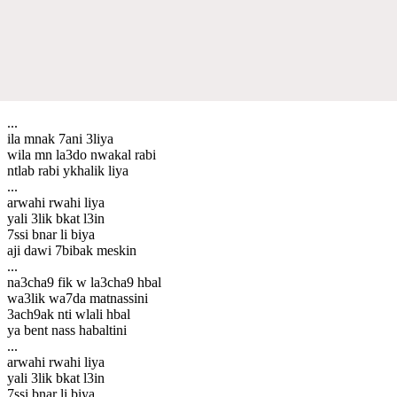
...
ila mnak 7ani 3liya
wila mn la3do nwakal rabi
ntlab rabi ykhalik liya
...
arwahi rwahi liya
yali 3lik bkat l3in
7ssi bnar li biya
aji dawi 7bibak meskin
...
na3cha9 fik w la3cha9 hbal
wa3lik wa7da matnassini
3ach9ak nti wlali hbal
ya bent nass habaltini
...
arwahi rwahi liya
yali 3lik bkat l3in
7ssi bnar li biya