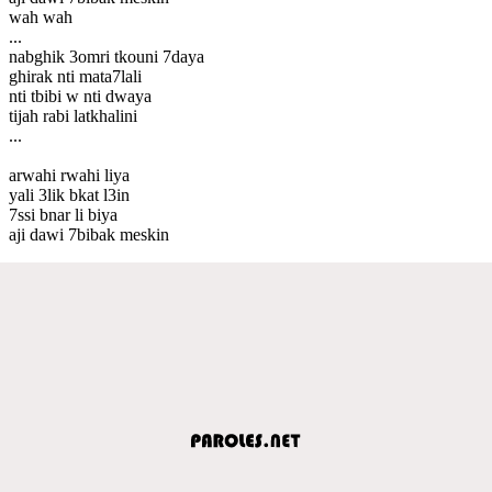
wah wah
...
nabghik 3omri tkouni 7daya
ghirak nti mata7lali
nti tbibi w nti dwaya
tijah rabi latkhalini
...
arwahi rwahi liya
yali 3lik bkat l3in
7ssi bnar li biya
aji dawi 7bibak meskin