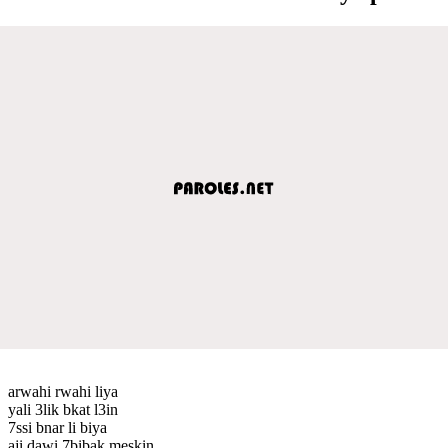
arwahi rwahi liya
yali 3lik bkat l3in
7ssi bnar li biya
aji dawi 7bibak meskin