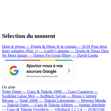
Sélection du moment
Dans le réseau — Djadja & Dinaz
Je la connais — SCH
Pour deux
âmes solitaires (Part. 1) — Luidji
Capitaine — Djadja & Dinaz
Dieu
Ne Ment Jamais — Damso
I'm Good (Blue) — David Guetta
On aime
Notre Dame —
Gazo & Tiakola
100K —
Gazo
Casanova —
Soolking
Laisse Moi —
KeBlack
Saiyan —
Heuss L'enfoiré
Bécane —
Yamê
200K —
Tiakola
Laboratoire —
Werenoi
Meuda
—
Tiakola
Outro —
Gazo & Tiakola
Ailleurs —
Josman
Interlude
—
Gazo & Tiakola
Overdrive —
Ofenbach
1 2 3 4 —
ZOKUSH