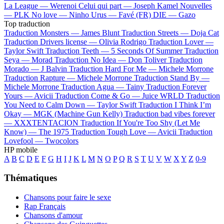
La League —
Werenoi
Celui qui part —
Joseph Kamel
Nouvelles
—
PLK
No love —
Ninho
Urus —
Favé (FR)
DIE —
Gazo
Top traduction
Traduction Monsters —
James Blunt
Traduction Streets —
Doja Cat
Traduction Drivers license —
Olivia Rodrigo
Traduction Lover —
Taylor Swift
Traduction Teeth —
5 Seconds Of Summer
Traduction
Seya —
Morad
Traduction No Idea —
Don Toliver
Traduction
Morado —
J Balvin
Traduction Hard For Me —
Michele Morrone
Traduction Rapture —
Michele Morrone
Traduction Stand By —
Michele Morrone
Traduction Agua —
Tainy
Traduction Forever
Yours —
Avicii
Traduction Come & Go —
Juice WRLD
Traduction
You Need to Calm Down —
Taylor Swift
Traduction I Think I’m
Okay —
MGK (Machine Gun Kelly)
Traduction bad vibes forever
—
XXXTENTACION
Traduction If You're Too Shy (Let Me
Know) —
The 1975
Traduction Tough Love —
Avicii
Traduction
Lovefool —
Twocolors
HP mobile
A
B
C
D
E
F
G
H
I
J
K
L
M
N
O
P
Q
R
S
T
U
V
W
X
Y
Z
0-9
Thématiques
Chansons pour faire le sexe
Rap Français
Chansons d'amour