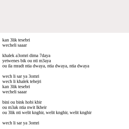
kan 3lik tesebri
wecheli saaar
khalek a3omri dima 7daya
yetwenes bik ou nti m3aya
ou ila mradt ntia dwaya, ntia dwaya, ntia dwaya
wech li sar ya 3omri
wech li khalek tehejri
kan 3lik tesebri
wecheli saaar
bini ou bink hobi kbir
ou m3ak ntia nwit lkheir
ou 3lik nti welit knghir, welit knghir, welit knghir
wech li sar ya 3omri