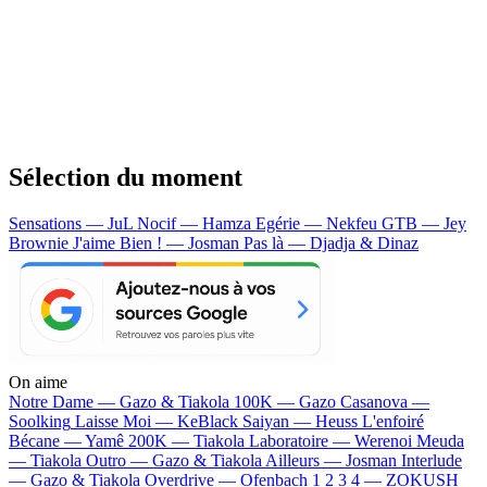
Sélection du moment
Sensations — JuL
Nocif — Hamza
Egérie — Nekfeu
GTB — Jey
Brownie
J'aime Bien ! — Josman
Pas là — Djadja & Dinaz
On aime
Notre Dame —
Gazo & Tiakola
100K —
Gazo
Casanova —
Soolking
Laisse Moi —
KeBlack
Saiyan —
Heuss L'enfoiré
Bécane —
Yamê
200K —
Tiakola
Laboratoire —
Werenoi
Meuda
—
Tiakola
Outro —
Gazo & Tiakola
Ailleurs —
Josman
Interlude
—
Gazo & Tiakola
Overdrive —
Ofenbach
1 2 3 4 —
ZOKUSH