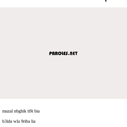
mazal nbghik ti9i bia
b3ida wla 9riba lia