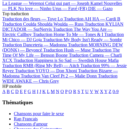
La League —
Werenoi
Celui qui part —
Joseph Kamel
Nouvelles
—
PLK
No love —
Ninho
Urus —
Favé (FR)
DIE —
Gazo
Top traduction
Traduction des fleurs —
Tove Lo
Traduction AH HA —
Cardi B
Traduction Coulda Shoulda Woulda —
Russ
Traduction KYLIAN
DICTADOR —
SurNervis
Traduction The Way You Are —
Electric Callboy
Traduction Home To Me —
Tones & I
Traduction
Mi Chico —
DJ Goja
Traduction My Body Isn't Ready —
Sombr
Traduction Danceteria —
Madonna
Traduction MORNING DEW
(DONK) —
Beyoncé
Traduction Hush —
Muse
Traduction The
Time Of My Life —
Benson Boone
Traduction Camera —
Charli
XCX
Traduction Happiness is So Sad —
Swedish House Mafia
Traduction RMB (Ring My Bell) —
Aitch
Traduction 99% —
Jessie
Reyez
Traduction YOYO —
Don Xhoni
Traduction Bizarre —
Madonna
Traduction Van Cleef Pt 2 —
Malie Donn
Traduction
WIDE AWAKE —
Chris Grey
HP mobile
A
B
C
D
E
F
G
H
I
J
K
L
M
N
O
P
Q
R
S
T
U
V
W
X
Y
Z
0-9
Thématiques
Chansons pour faire le sexe
Rap Français
Chansons d'amour