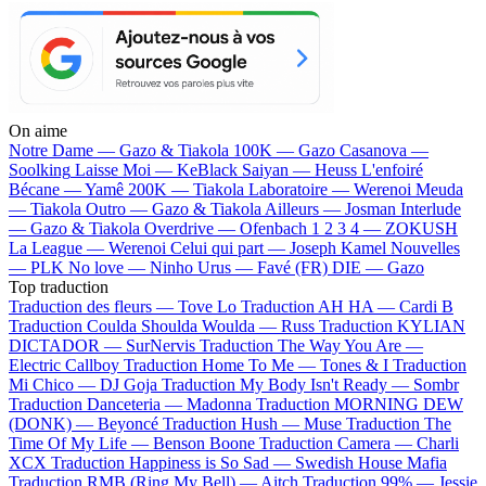
On aime
Notre Dame —
Gazo & Tiakola
100K —
Gazo
Casanova —
Soolking
Laisse Moi —
KeBlack
Saiyan —
Heuss L'enfoiré
Bécane —
Yamê
200K —
Tiakola
Laboratoire —
Werenoi
Meuda
—
Tiakola
Outro —
Gazo & Tiakola
Ailleurs —
Josman
Interlude
—
Gazo & Tiakola
Overdrive —
Ofenbach
1 2 3 4 —
ZOKUSH
La League —
Werenoi
Celui qui part —
Joseph Kamel
Nouvelles
—
PLK
No love —
Ninho
Urus —
Favé (FR)
DIE —
Gazo
Top traduction
Traduction des fleurs —
Tove Lo
Traduction AH HA —
Cardi B
Traduction Coulda Shoulda Woulda —
Russ
Traduction KYLIAN
DICTADOR —
SurNervis
Traduction The Way You Are —
Electric Callboy
Traduction Home To Me —
Tones & I
Traduction
Mi Chico —
DJ Goja
Traduction My Body Isn't Ready —
Sombr
Traduction Danceteria —
Madonna
Traduction MORNING DEW
(DONK) —
Beyoncé
Traduction Hush —
Muse
Traduction The
Time Of My Life —
Benson Boone
Traduction Camera —
Charli
XCX
Traduction Happiness is So Sad —
Swedish House Mafia
Traduction RMB (Ring My Bell) —
Aitch
Traduction 99% —
Jessie