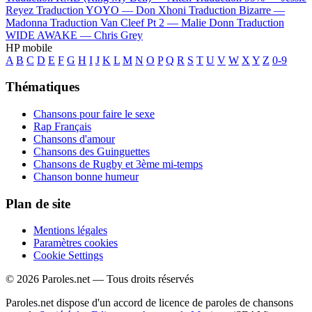
Reyez
Traduction YOYO —
Don Xhoni
Traduction Bizarre —
Madonna
Traduction Van Cleef Pt 2 —
Malie Donn
Traduction
WIDE AWAKE —
Chris Grey
HP mobile
A
B
C
D
E
F
G
H
I
J
K
L
M
N
O
P
Q
R
S
T
U
V
W
X
Y
Z
0-9
Thématiques
Chansons pour faire le sexe
Rap Français
Chansons d'amour
Chansons des Guinguettes
Chansons de Rugby et 3ème mi-temps
Chanson bonne humeur
Plan de site
Mentions légales
Paramètres cookies
Cookie Settings
© 2026 Paroles.net — Tous droits réservés
Paroles.net dispose d'un accord de licence de paroles de chansons