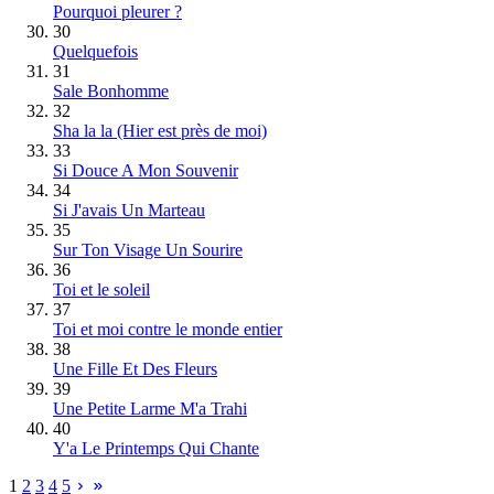
Pourquoi pleurer ?
30
Quelquefois
31
Sale Bonhomme
32
Sha la la (Hier est près de moi)
33
Si Douce A Mon Souvenir
34
Si J'avais Un Marteau
35
Sur Ton Visage Un Sourire
36
Toi et le soleil
37
Toi et moi contre le monde entier
38
Une Fille Et Des Fleurs
39
Une Petite Larme M'a Trahi
40
Y'a Le Printemps Qui Chante
1
2
3
4
5