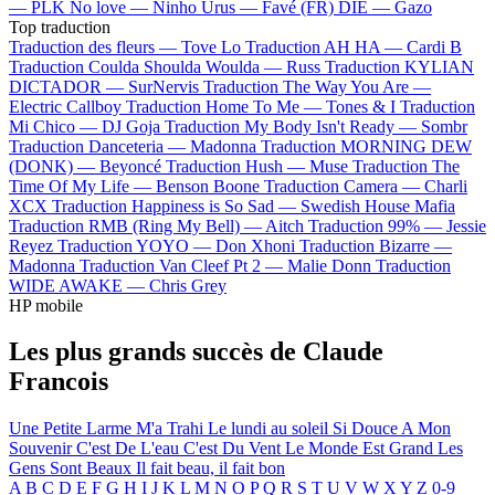
—
PLK
No love —
Ninho
Urus —
Favé (FR)
DIE —
Gazo
Top traduction
Traduction des fleurs —
Tove Lo
Traduction AH HA —
Cardi B
Traduction Coulda Shoulda Woulda —
Russ
Traduction KYLIAN
DICTADOR —
SurNervis
Traduction The Way You Are —
Electric Callboy
Traduction Home To Me —
Tones & I
Traduction
Mi Chico —
DJ Goja
Traduction My Body Isn't Ready —
Sombr
Traduction Danceteria —
Madonna
Traduction MORNING DEW
(DONK) —
Beyoncé
Traduction Hush —
Muse
Traduction The
Time Of My Life —
Benson Boone
Traduction Camera —
Charli
XCX
Traduction Happiness is So Sad —
Swedish House Mafia
Traduction RMB (Ring My Bell) —
Aitch
Traduction 99% —
Jessie
Reyez
Traduction YOYO —
Don Xhoni
Traduction Bizarre —
Madonna
Traduction Van Cleef Pt 2 —
Malie Donn
Traduction
WIDE AWAKE —
Chris Grey
HP mobile
Les plus grands succès de Claude
Francois
Une Petite Larme M'a Trahi
Le lundi au soleil
Si Douce A Mon
Souvenir
C'est De L'eau C'est Du Vent
Le Monde Est Grand Les
Gens Sont Beaux
Il fait beau, il fait bon
A
B
C
D
E
F
G
H
I
J
K
L
M
N
O
P
Q
R
S
T
U
V
W
X
Y
Z
0-9