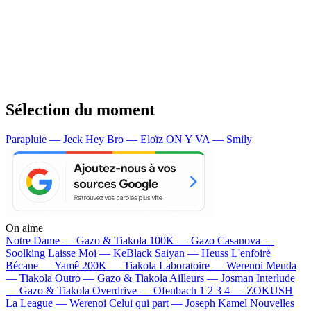
Sélection du moment
Parapluie — Jeck
Hey Bro — Eloïz
ON Y VA — Smily
On aime
Notre Dame —
Gazo & Tiakola
100K —
Gazo
Casanova —
Soolking
Laisse Moi —
KeBlack
Saiyan —
Heuss L'enfoiré
Bécane —
Yamê
200K —
Tiakola
Laboratoire —
Werenoi
Meuda
—
Tiakola
Outro —
Gazo & Tiakola
Ailleurs —
Josman
Interlude
—
Gazo & Tiakola
Overdrive —
Ofenbach
1 2 3 4 —
ZOKUSH
La League —
Werenoi
Celui qui part —
Joseph Kamel
Nouvelles