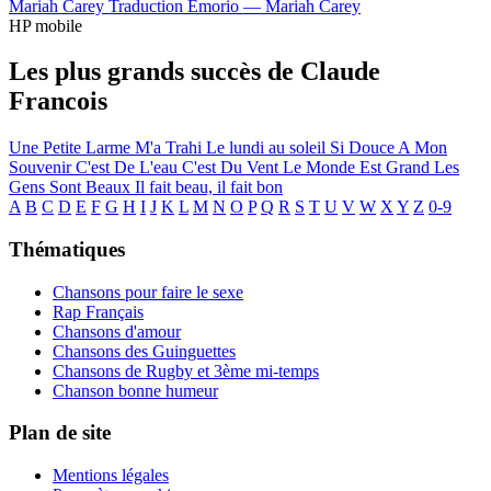
Mariah Carey
Traduction Emorio —
Mariah Carey
HP mobile
Les plus grands succès de Claude
Francois
Une Petite Larme M'a Trahi
Le lundi au soleil
Si Douce A Mon
Souvenir
C'est De L'eau C'est Du Vent
Le Monde Est Grand Les
Gens Sont Beaux
Il fait beau, il fait bon
A
B
C
D
E
F
G
H
I
J
K
L
M
N
O
P
Q
R
S
T
U
V
W
X
Y
Z
0-9
Thématiques
Chansons pour faire le sexe
Rap Français
Chansons d'amour
Chansons des Guinguettes
Chansons de Rugby et 3ème mi-temps
Chanson bonne humeur
Plan de site
Mentions légales