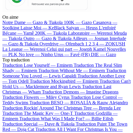
On aime
Notre Dame —
Gazo & Tiakola
100K —
Gazo
Casanova —
Soolking
Laisse Moi —
KeBlack
Saiyan —
Heuss L'enfoiré
Bécane —
Yamê
200K —
Tiakola
Laboratoire —
Werenoi
Meuda
—
Tiakola
Outro —
Gazo & Tiakola
Ailleurs —
Josman
Interlude
—
Gazo & Tiakola
Overdrive —
Ofenbach
1 2 3 4 —
ZOKUSH
La League —
Werenoi
Celui qui part —
Joseph Kamel
Nouvelles
—
PLK
No love —
Ninho
Urus —
Favé (FR)
DIE —
Gazo
Top traduction
Traduction Lose Yourself —
Eminem
Traduction The Real Slim
Shady —
Eminem
Traduction Without Me —
Eminem
Traduction
Someone You Loved —
Lewis Capaldi
Traduction Another Love
—
Tom Odell
Traduction Mockingbird —
Eminem
Traduction Can't
Hold Us —
Macklemore and Ryan Lewis
Traduction Last
Christmas —
Wham
Traduction Demons —
Imagine Dragons
Traduction Flowers —
Miley Cyrus
Traduction Lose Control —
Teddy Swims
Traduction BESO —
ROSALÍA & Rauw Alejandro
Traduction Rockin' Around The Christmas Tree —
Brenda Lee
Traduction The Magic Key —
One-T
Traduction Godzilla —
Eminem
Traduction What Was I Made For? —
Billie Eilish
Traduction Special —
Dave & Tiakola
Traduction Paint The Town
Red —
Doja Cat
Traduction All I Want For Christmas Is You —